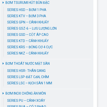
BƠM TSURUMI HÚT BÙN ĐẶC
SERIES HSD – BƠM 1 PHA
SERIES KTV – BƠM 3 PHA
SERIES GPN – CÁNH KHUẤY
SERIES GSZ-6 – LƯU LƯỢNG LỚN
SERIES GSD – CỘT ÁP CAO
SERIES KTD – CÁNH KHUẤY
SERIES KRS – ĐỘNG CƠ 4 CỰC
SERIES NKZ – CÁNH KHUẤY
BƠM THOÁT NƯỚC MẶT SÀN
SERIES HSR- THÂN GANG
SERIES LSP-ĐẶT CẠN, CHÌM
SERIES LSC – KỊCH SÀN 1 MM
BƠM INOX CHỐNG ĂN MÒN
SERIES PU – CÁNH XOÁY
SERIES PUA – CÓ 2 PHAO