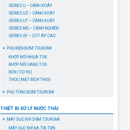
SERIES U – CÁNH XOÁY
SERIES UZ – CÁNH XOÁY
SERIES UT – CÁNH XOÁY
SERIES MG – CÁNH NGHIỀN
SERIES SF – CỘT ÁP CAO
PHỤ KIỆN BƠM TSURUMI
KHỚP NỐI NHỰA TOK
KHỚP NỐI GANG TOS
BEN ( CO 90)
THOI ( MẶT BÍCH THOI)
PHỤ TÙNG BƠM TSURUMI
THIẾT BỊ XỬ LÝ NƯỚC THẢI
MÁY SỤC KHÍ CHÌM TSURUMI
MÁY SỤC KHÍ ĐA TIA TRN