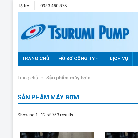
Skip
Hỗ trợ
0983.480.875
to
content
TRANG CHỦ
HỒ SƠ CÔNG TY
DỊCH VỤ
Trang chủ
»
Sản phẩm máy bơm
SẢN PHẨM MÁY BƠM
Showing 1–12 of 763 results