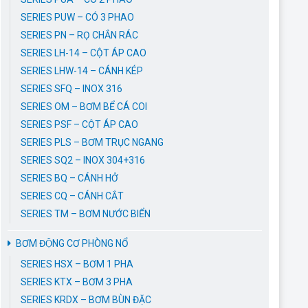
SERIES PUW – CÓ 3 PHAO
SERIES PN – RỌ CHẮN RÁC
SERIES LH-14 – CỘT ÁP CAO
SERIES LHW-14 – CÁNH KÉP
SERIES SFQ – INOX 316
SERIES OM – BƠM BỂ CÁ COI
SERIES PSF – CỘT ÁP CAO
SERIES PLS – BƠM TRỤC NGANG
SERIES SQ2 – INOX 304+316
SERIES BQ – CÁNH HỞ
SERIES CQ – CÁNH CẮT
SERIES TM – BƠM NƯỚC BIỂN
BƠM ĐỘNG CƠ PHÒNG NỔ
SERIES HSX – BƠM 1 PHA
SERIES KTX – BƠM 3 PHA
SERIES KRDX – BƠM BÙN ĐẶC