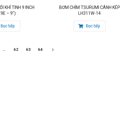
I KHÍ TINH 9 INCH
BƠM CHÌM TSURUMI CÁNH KÉP
9E – 9″)
LH311W-14
Đọc tiếp
Đọc tiếp
…
62
63
64