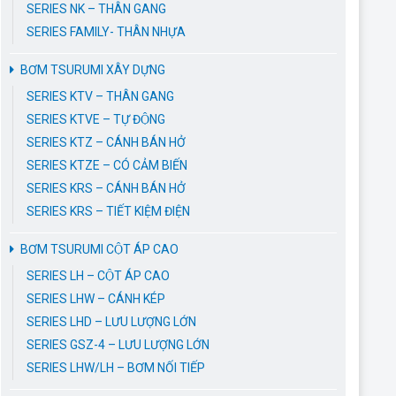
SERIES NK – THÂN GANG
SERIES FAMILY- THÂN NHỰA
BƠM TSURUMI XÂY DỰNG
SERIES KTV – THÂN GANG
SERIES KTVE – TỰ ĐỘNG
SERIES KTZ – CÁNH BÁN HỞ
SERIES KTZE – CÓ CẢM BIẾN
SERIES KRS – CÁNH BÁN HỞ
SERIES KRS – TIẾT KIỆM ĐIỆN
BƠM TSURUMI CỘT ÁP CAO
SERIES LH – CỘT ÁP CAO
SERIES LHW – CÁNH KÉP
SERIES LHD – LƯU LƯỢNG LỚN
SERIES GSZ-4 – LƯU LƯỢNG LỚN
SERIES LHW/LH – BƠM NỐI TIẾP