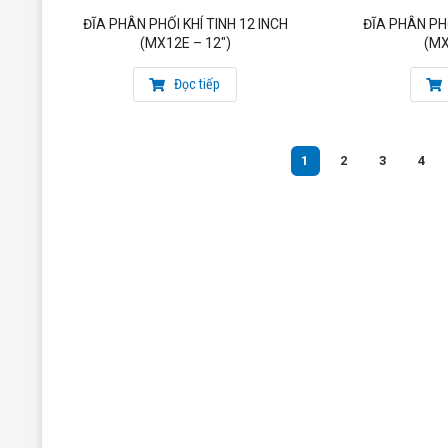
ĐĨA PHÂN PHỐI KHÍ TINH 12 INCH
ĐĨA PHÂN PHỐ
(MX12E – 12″)
(MX
Đọc tiếp
1
2
3
4