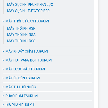
MÁY SỤC KHÍ PHUN PHẢN LỰC
MÁY SỤC KHÍ EJECTOR BER
MÁY THỔI KHÍ CẠN TSURUMI
MÁY THỔI KHÍ RSR
MÁY THỔI KHÍ RSA
MÁY THỔI KHÍ RSS
MÁY KHUẤY CHÌM TSURUMI
MÁY HÚT VÁNG BỌT TSURUMI
MÁY LƯỢC RÁC TSURUMI
MÁY ÉP BÙN TSURUMI
MÁY THU HỔI NƯỚC
PHAO BƠM TSURUMI
ĐĨA PHÂN PHỐI KHÍ