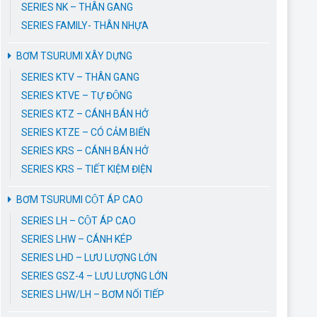
SERIES NK – THÂN GANG
SERIES FAMILY- THÂN NHỰA
BƠM TSURUMI XÂY DỰNG
SERIES KTV – THÂN GANG
SERIES KTVE – TỰ ĐỘNG
SERIES KTZ – CÁNH BÁN HỞ
SERIES KTZE – CÓ CẢM BIẾN
SERIES KRS – CÁNH BÁN HỞ
SERIES KRS – TIẾT KIỆM ĐIỆN
BƠM TSURUMI CỘT ÁP CAO
SERIES LH – CỘT ÁP CAO
SERIES LHW – CÁNH KÉP
SERIES LHD – LƯU LƯỢNG LỚN
SERIES GSZ-4 – LƯU LƯỢNG LỚN
SERIES LHW/LH – BƠM NỐI TIẾP