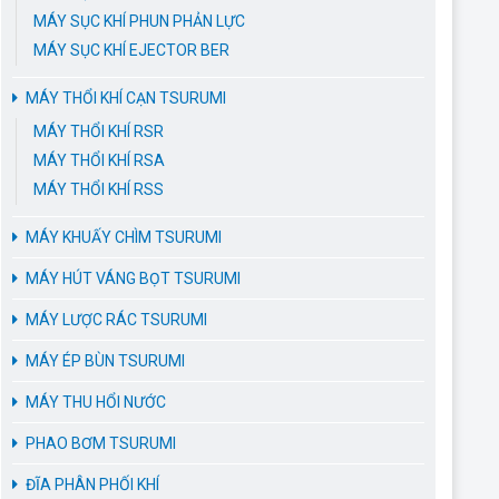
MÁY SỤC KHÍ PHUN PHẢN LỰC
MÁY SỤC KHÍ EJECTOR BER
MÁY THỔI KHÍ CẠN TSURUMI
MÁY THỔI KHÍ RSR
MÁY THỔI KHÍ RSA
MÁY THỔI KHÍ RSS
MÁY KHUẤY CHÌM TSURUMI
MÁY HÚT VÁNG BỌT TSURUMI
MÁY LƯỢC RÁC TSURUMI
MÁY ÉP BÙN TSURUMI
MÁY THU HỔI NƯỚC
PHAO BƠM TSURUMI
ĐĨA PHÂN PHỐI KHÍ