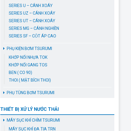
SERIES U – CÁNH XOÁY
SERIES UZ – CÁNH XOÁY
SERIES UT – CÁNH XOÁY
SERIES MG – CÁNH NGHIỀN
SERIES SF – CỘT ÁP CAO
PHỤ KIỆN BƠM TSURUMI
KHỚP NỐI NHỰA TOK
KHỚP NỐI GANG TOS
BEN ( CO 90)
THOI ( MẶT BÍCH THOI)
PHỤ TÙNG BƠM TSURUMI
THIẾT BỊ XỬ LÝ NƯỚC THẢI
MÁY SỤC KHÍ CHÌM TSURUMI
MÁY SỤC KHÍ ĐA TIA TRN