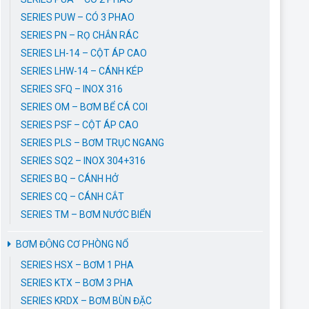
SERIES PUW – CÓ 3 PHAO
SERIES PN – RỌ CHẮN RÁC
SERIES LH-14 – CỘT ÁP CAO
SERIES LHW-14 – CÁNH KÉP
SERIES SFQ – INOX 316
SERIES OM – BƠM BỂ CÁ COI
SERIES PSF – CỘT ÁP CAO
SERIES PLS – BƠM TRỤC NGANG
SERIES SQ2 – INOX 304+316
SERIES BQ – CÁNH HỞ
SERIES CQ – CÁNH CẮT
SERIES TM – BƠM NƯỚC BIỂN
BƠM ĐỘNG CƠ PHÒNG NỔ
SERIES HSX – BƠM 1 PHA
SERIES KTX – BƠM 3 PHA
SERIES KRDX – BƠM BÙN ĐẶC