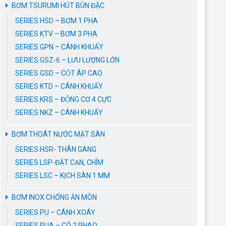
BƠM TSURUMI HÚT BÙN ĐẶC
SERIES HSD – BƠM 1 PHA
SERIES KTV – BƠM 3 PHA
SERIES GPN – CÁNH KHUẤY
SERIES GSZ-6 – LƯU LƯỢNG LỚN
SERIES GSD – CỘT ÁP CAO
SERIES KTD – CÁNH KHUẤY
SERIES KRS – ĐỘNG CƠ 4 CỰC
SERIES NKZ – CÁNH KHUẤY
BƠM THOÁT NƯỚC MẶT SÀN
SERIES HSR- THÂN GANG
SERIES LSP-ĐẶT CẠN, CHÌM
SERIES LSC – KỊCH SÀN 1 MM
BƠM INOX CHỐNG ĂN MÒN
SERIES PU – CÁNH XOÁY
SERIES PUA – CÓ 2 PHAO