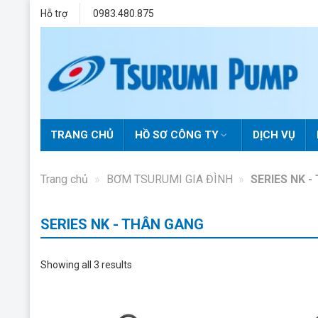
Skip
Hỗ trợ
0983.480.875
to
content
TRANG CHỦ
HỒ SƠ CÔNG TY
DỊCH VỤ
Trang chủ
»
BƠM TSURUMI GIA ĐÌNH
»
SERIES NK 
SERIES NK - THÂN GANG
Showing all 3 results