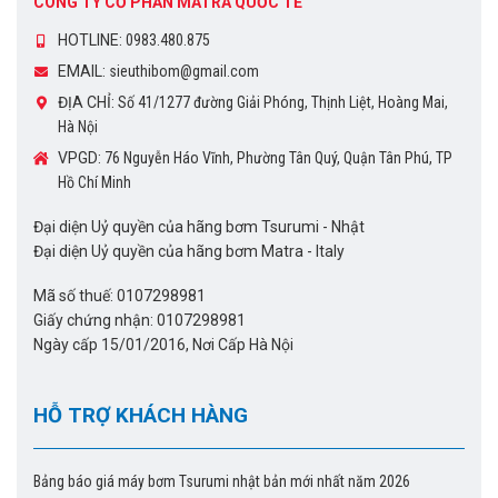
CÔNG TY CỔ PHẦN MATRA QUỐC TẾ
HOTLINE:
0983.480.875
EMAIL:
sieuthibom@gmail.com
ĐỊA CHỈ:
Số 41/1277 đường Giải Phóng, Thịnh Liệt, Hoàng Mai,
Hà Nội
VPGD:
76 Nguyễn Háo Vĩnh, Phường Tân Quý, Quận Tân Phú, TP
Hồ Chí Minh
Đại diện Uỷ quyền của hãng bơm Tsurumi - Nhật
Đại diện Uỷ quyền của hãng bơm Matra - Italy
Mã số thuế: 0107298981
Giấy chứng nhận: 0107298981
Ngày cấp 15/01/2016, Nơi Cấp Hà Nội
HỖ TRỢ KHÁCH HÀNG
Bảng báo giá máy bơm Tsurumi nhật bản mới nhất năm 2026