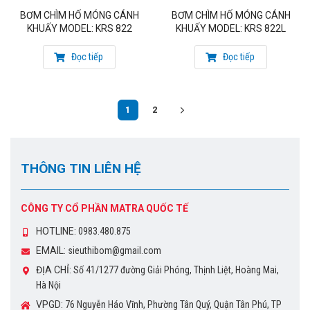
BƠM CHÌM HỐ MÓNG CÁNH
BƠM CHÌM HỐ MÓNG CÁNH
KHUẤY MODEL: KRS 822
KHUẤY MODEL: KRS 822L
Đọc tiếp
Đọc tiếp
1
2
THÔNG TIN LIÊN HỆ
CÔNG TY CỔ PHẦN MATRA QUỐC TẾ
HOTLINE:
0983.480.875
EMAIL:
sieuthibom@gmail.com
ĐỊA CHỈ:
Số 41/1277 đường Giải Phóng, Thịnh Liệt, Hoàng Mai,
Hà Nội
VPGD:
76 Nguyễn Háo Vĩnh, Phường Tân Quý, Quận Tân Phú, TP