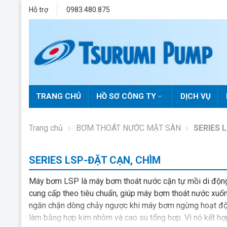
Skip
Hỗ trợ
0983.480.875
to
content
TRANG CHỦ
HỒ SƠ CÔNG TY
DỊCH VỤ
Trang chủ
»
BƠM THOÁT NƯỚC MẶT SÀN
»
SERIES L
SERIES LSP-ĐẶT CẠN, CHÌM
Máy bơm LSP là máy bơm thoát nước cặn tự mồi di động 
cung cấp theo tiêu chuẩn, giúp máy bơm thoát nước xuố
ngăn chặn dòng chảy ngược khi máy bơm ngừng hoạt độn
làm bằng hợp kim nhôm và cao su tổng hợp. Vì nó kết h