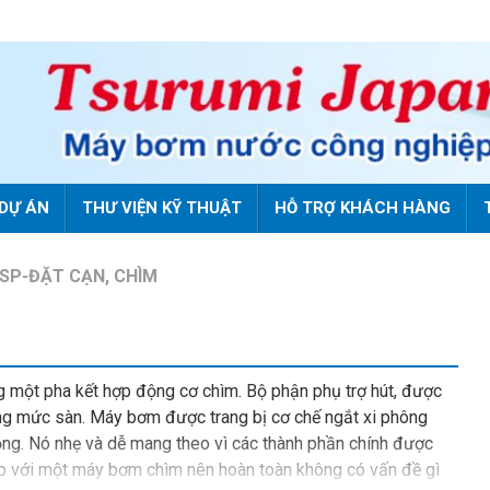
DỰ ÁN
THƯ VIỆN KỸ THUẬT
HỖ TRỢ KHÁCH HÀNG
SP-ĐẶT CẠN, CHÌM
một pha kết hợp động cơ chìm. Bộ phận phụ trợ hút, được
ng mức sàn. Máy bơm được trang bị cơ chế ngắt xi phông
g. Nó nhẹ và dễ mang theo vì các thành phần chính được
ợp với một máy bơm chìm nên hoàn toàn không có vấn đề gì