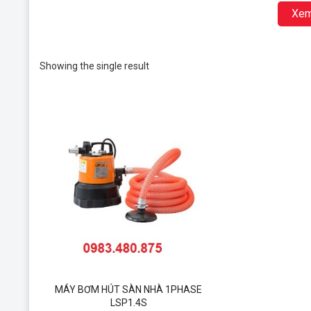
ngay cả khi nó bị chìm trong nước. Thiết kế thông qua d
Xem
hoạt động liên tục ở mức nước thấp và khả năng chạy kh
Showing the single result
MÁY BƠM HÚT SÀN NHÀ 1PHASE
LSP1.4S