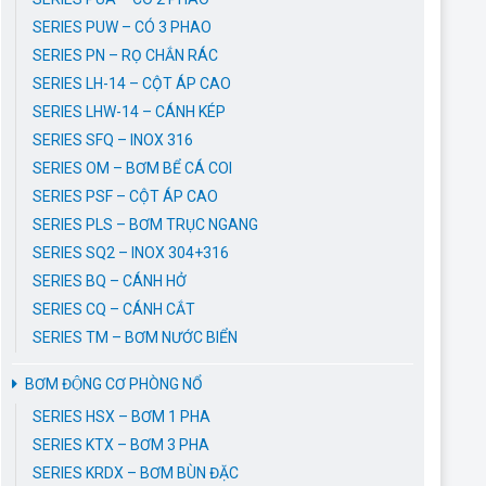
SERIES PUW – CÓ 3 PHAO
SERIES PN – RỌ CHẮN RÁC
SERIES LH-14 – CỘT ÁP CAO
SERIES LHW-14 – CÁNH KÉP
SERIES SFQ – INOX 316
SERIES OM – BƠM BỂ CÁ COI
SERIES PSF – CỘT ÁP CAO
SERIES PLS – BƠM TRỤC NGANG
SERIES SQ2 – INOX 304+316
SERIES BQ – CÁNH HỞ
SERIES CQ – CÁNH CẮT
SERIES TM – BƠM NƯỚC BIỂN
BƠM ĐỘNG CƠ PHÒNG NỔ
SERIES HSX – BƠM 1 PHA
SERIES KTX – BƠM 3 PHA
SERIES KRDX – BƠM BÙN ĐẶC