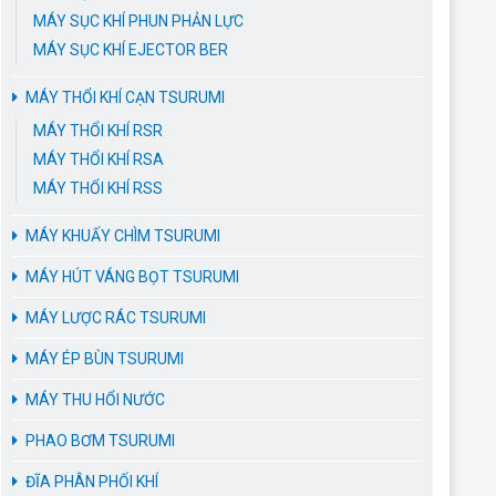
MÁY SỤC KHÍ PHUN PHẢN LỰC
MÁY SỤC KHÍ EJECTOR BER
MÁY THỔI KHÍ CẠN TSURUMI
MÁY THỔI KHÍ RSR
MÁY THỔI KHÍ RSA
MÁY THỔI KHÍ RSS
MÁY KHUẤY CHÌM TSURUMI
MÁY HÚT VÁNG BỌT TSURUMI
MÁY LƯỢC RÁC TSURUMI
MÁY ÉP BÙN TSURUMI
MÁY THU HỔI NƯỚC
PHAO BƠM TSURUMI
ĐĨA PHÂN PHỐI KHÍ