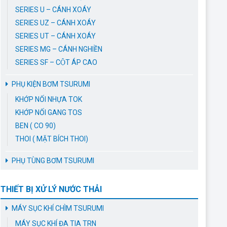
SERIES U – CÁNH XOÁY
SERIES UZ – CÁNH XOÁY
SERIES UT – CÁNH XOÁY
SERIES MG – CÁNH NGHIỀN
SERIES SF – CỘT ÁP CAO
PHỤ KIỆN BƠM TSURUMI
KHỚP NỐI NHỰA TOK
KHỚP NỐI GANG TOS
BEN ( CO 90)
THOI ( MẶT BÍCH THOI)
PHỤ TÙNG BƠM TSURUMI
THIẾT BỊ XỬ LÝ NƯỚC THẢI
MÁY SỤC KHÍ CHÌM TSURUMI
MÁY SỤC KHÍ ĐA TIA TRN