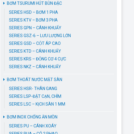
BƠM TSURUMI HÚT BÙN ĐẶC
SERIES HSD – BƠM 1 PHA
SERIES KTV – BƠM 3 PHA
SERIES GPN – CÁNH KHUẤY
SERIES GSZ-6 – LƯU LƯỢNG LỚN
SERIES GSD – CỘT ÁP CAO
SERIES KTD – CÁNH KHUẤY
SERIES KRS – ĐỘNG CƠ 4 CỰC
SERIES NKZ – CÁNH KHUẤY
BƠM THOÁT NƯỚC MẶT SÀN
SERIES HSR- THÂN GANG
SERIES LSP-ĐẶT CẠN, CHÌM
SERIES LSC – KỊCH SÀN 1 MM
BƠM INOX CHỐNG ĂN MÒN
SERIES PU – CÁNH XOÁY
SERIES PUA – CÓ 2 PHAO