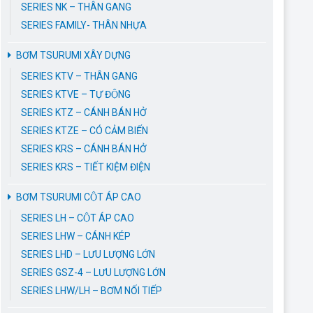
SERIES NK – THÂN GANG
SERIES FAMILY- THÂN NHỰA
BƠM TSURUMI XÂY DỰNG
SERIES KTV – THÂN GANG
SERIES KTVE – TỰ ĐỘNG
SERIES KTZ – CÁNH BÁN HỞ
SERIES KTZE – CÓ CẢM BIẾN
SERIES KRS – CÁNH BÁN HỞ
SERIES KRS – TIẾT KIỆM ĐIỆN
BƠM TSURUMI CỘT ÁP CAO
SERIES LH – CỘT ÁP CAO
SERIES LHW – CÁNH KÉP
SERIES LHD – LƯU LƯỢNG LỚN
SERIES GSZ-4 – LƯU LƯỢNG LỚN
SERIES LHW/LH – BƠM NỐI TIẾP