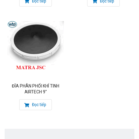
Đọc tiếp
Đọc tiếp
Hàng sản xuất: WTE – Italy
ĐẶC ĐIỂM ĐĨA PHÂN PHỐI KHÍ TINH AIRTECH
12″
Bộ khuếch tán đĩa AirTech 12 ”với màng EPDM hoặc EPDM
+ PTFE
Lưu lượng và hiệu quả cao mô tả bộ khuếch tán này. Máy
khuếch tán đĩa AirTech 12 ”có màng trong EPDM peroxide
khỏi bệnh.
Chất lượng của chất đàn hồi đảm bảo dịch vụ lâu dài do
hàm lượng chất hóa dẻo thấp. Này
ĐĨA PHÂN PHỐI KHÍ TINH
các nguyên tố hiện diện ở nồng độ cao hơn trong các màng
AIRTECH 9″
lưu hóa lưu huỳnh, có xu hướng di chuyển vào
Đọc tiếp
chất lỏng đã qua xử lý làm cho màng co lại và với sự gia
tăng của tổn thất đầu và năng lượng
sự tiêu thụ.
Các màng EPDM peroxide được đóng rắn có độ bền vượt
trội theo thời gian khiến chúng