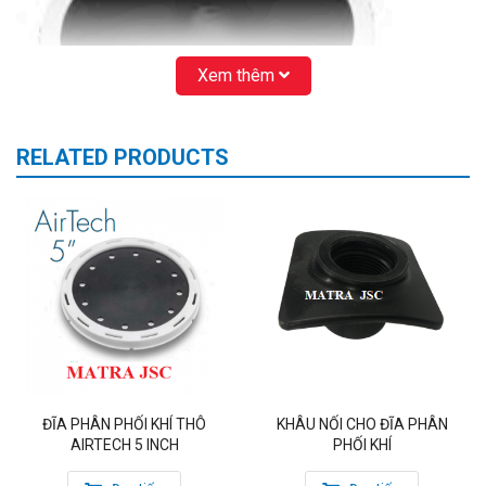
Xem thêm
RELATED PRODUCTS
Đường kính: 12inch
Vành đĩa : 344mm
Lưu lượng tối đa: 16 Nm3/h
Diện tích hoạt động bề mặt: 0.064m2
ĐĨA PHÂN PHỐI KHÍ THÔ
KHÂU NỐI CHO ĐĨA PHÂN
Trọng lượng: 1.03kg
AIRTECH 5 INCH
PHỐI KHÍ
Vật liệu màng: EPDM
Màu sắc: Trắng