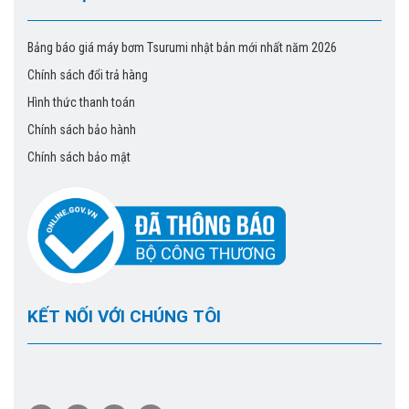
phút.
Bảng báo giá máy bơm Tsurumi nhật bản mới nhất năm 2026
Chúng tôi phân phối đĩa phân phối khi tinh với thiết bị hàng
Chính sách đổi trả hàng
hóa chính hãng, cam kết hàng chất lượng cao. Liên hệ với
chúng tôi để có giá tốt nhất
Hình thức thanh toán
Chính sách bảo hành
Web:
https://maybomtsurumi.net/
Chính sách bảo mật
KẾT NỐI VỚI CHÚNG TÔI