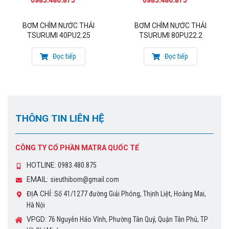
Vật rắn cho phép qua: ø35mm
Vật liệu: Vật liệu:
BƠM CHÌM NƯỚC THẢI
BƠM CHÌM NƯỚC THẢI
TSURUMI 40PU2.25
TSURUMI 80PU22.2
+ Thân bằng inox + Plastic
+ Trục bằng thép không gỉ 304
Đọc tiếp
Đọc tiếp
Kích thước DxRxC: 225x154x377mm
Cáp tiêu chuẩn : 6m
Trọng lượng (trừ dây cáp): 5,6kg
THÔNG TIN LIÊN HỆ
Nhà sản xuất: Tsurumi – Japan
CÔNG TY CỔ PHẦN MATRA QUỐC TẾ
Đặc biệt thiết kế máy Có bộ phận nâng dầu (Oil Lifter):
giúp trục động cơ được bôi trơn liên tục, nâng cao
HOTLINE:
0983.480.875
tuổi thọ cho máy bơm. (Sáng chế độc quyền của
EMAIL:
sieuthibom@gmail.com
Tsurumi)
ĐỊA CHỈ:
Số 41/1277 đường Giải Phóng, Thịnh Liệt, Hoàng Mai,
Hà Nội
Ứng dụng
:
VPGD:
76 Nguyễn Háo Vĩnh, Phường Tân Quý, Quận Tân Phú, TP