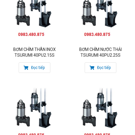
BƠM CHÌM THÂN INOX
BƠM CHÌM NƯỚC THẢI
TSURUMI 40PU2.15S
TSURUMI 40PU2.25S
Đọc tiếp
Đọc tiếp
Công suất: 0.15kw/ 380V
Qmax = 0.19m3/min
Hmax = 5.7m
Họng xả: 40mm
Nhiệt độ chất lỏng: 0- 40°C