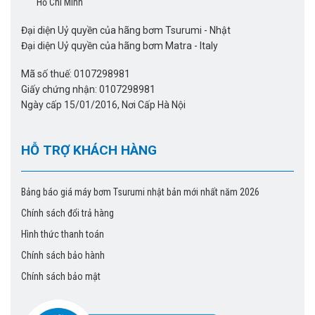
Hồ Chí Minh
Dùng trong xử lý bùn thải, nước thải từ nhà máy, xử lý
nước thải thô, các tạp chất trong sinh hoạt, y tế, bơm
Đại diện Uỷ quyền của hãng bơm Tsurumi - Nhật
hút nước trong các khu công nghiệp, các công trình,
Đại diện Uỷ quyền của hãng bơm Matra - Italy
chăn nuôi,
xử lí sinh hoạt,…
Bơm nước thải
Mã số thuế: 0107298981
Giấy chứng nhận: 0107298981
Ưu điểm:
Ngày cấp 15/01/2016, Nơi Cấp Hà Nội
– Máy trang bị động cơ khô, lồng chống sốc cảm
ứng, cách điện tốt, bơm được nước có nhiệt độ 40
HỖ TRỢ KHÁCH HÀNG
độ C.
– Máy hoạt động liên tục, vận hành êm ái, không
Bảng báo giá máy bơm Tsurumi nhật bản mới nhất năm 2026
gây ồn, tiết kiệm điện tốt.
Chính sách đổi trả hàng
– Thiết kế đơn giản, nhỏ gọn, dễ di chuyển, lắp đặt
Hình thức thanh toán
và bảo trì.
Chính sách bảo hành
Chính sách bảo mật
Máy bơm Tsurumi luôn là sự lựa chọn hàng đầu cho
các công trình. Sản phẩm có nguồn gốc xuất xứ rõ