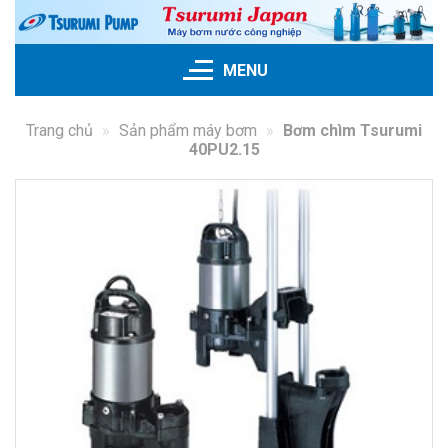
Skip
to
content
MENU
Trang chủ
»
Sản phẩm máy bơm
»
Bơm chìm Tsurumi
40PU2.15