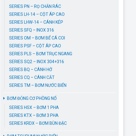
SERIES PN – RỌ CHẮN RÁC
SERIES LH-14 – CỘT ÁP CAO
SERIES LHW-14 – CÁNH KÉP
SERIES SFQ – INOX 316
SERIES OM – BƠM BỂ CÁ COI
SERIES PSF – CỘT ÁP CAO
SERIES PLS – BƠM TRỤC NGANG
SERIES SQ2 – INOX 304+316
SERIES BQ – CÁNH HỞ
SERIES CQ – CÁNH CẮT
SERIES TM – BƠM NƯỚC BIỂN
BƠM ĐỘNG CƠ PHÒNG NỔ
SERIES HSX – BƠM 1 PHA
SERIES KTX – BƠM 3 PHA
SERIES KRDX – BƠM BÙN ĐẶC