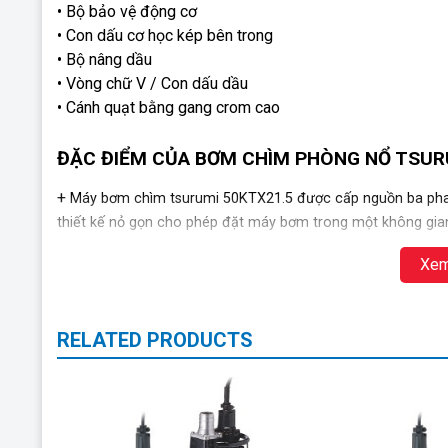
• Bộ bảo vệ động cơ
• Con dấu cơ học kép bên trong
• Bộ nâng dầu
• Vòng chữ V / Con dấu dầu
• Cánh quạt bằng gang crom cao
ĐẶC ĐIỂM CỦA BƠM CHÌM PHÒNG NỔ TSUR
+
Máy bơm chìm tsurumi 50KTX21.5 được cấp nguồn ba pha 
thiết kế nỏ gọn cho phép đặt máy bơm trong một không gia
Xem
+ Bơm có thiết kế bộ phận chống cháy nổ, do đó có thể ứ
khí hoặc hơi dễ cháy nguy hiểm hoặc chất lỏng dễ cháy.
TIIS của Nhật Bản
RELATED PRODUCTS
+ Cánh bơm được làm bằng gang crom cao cấp chịu mài m
+ Bơm được trang bị đầy đủ cáp chống giật, bộ bảo vệ 
silicon. Điều này đảm bảo hoạt động liên tục trong thời 