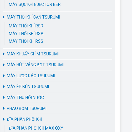
MÁY SỤC KHÍ EJECTOR BER
MÁY THỔI KHÍ CẠN TSURUMI
MÁY THỔI KHÍ RSR
MÁY THỔI KHÍ RSA
MÁY THỔI KHÍ RSS
MÁY KHUẤY CHÌM TSURUMI
MÁY HÚT VÁNG BỌT TSURUMI
MÁY LƯỢC RÁC TSURUMI
MÁY ÉP BÙN TSURUMI
MÁY THU HỔI NƯỚC
PHAO BƠM TSURUMI
ĐĨA PHÂN PHỐI KHÍ
ĐĨA PHÂN PHỐI KHÍ MAX OXY