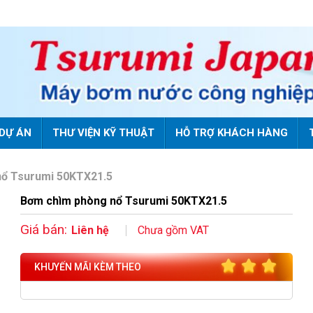
DỰ ÁN
THƯ VIỆN KỸ THUẬT
HỖ TRỢ KHÁCH HÀNG
nổ Tsurumi 50KTX21.5
Bơm chìm phòng nổ Tsurumi 50KTX21.5
Giá bán:
Liên hệ
Chưa gồm VAT
KHUYẾN MÃI KÈM THEO