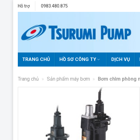
Skip
Hỗ trợ
0983.480.875
to
content
TRANG CHỦ
HỒ SƠ CÔNG TY
DỊCH VỤ
Trang chủ
»
Sản phẩm máy bơm
»
Bơm chìm phòng 