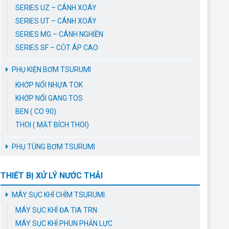
SERIES UZ – CÁNH XOÁY
SERIES UT – CÁNH XOÁY
SERIES MG – CÁNH NGHIỀN
SERIES SF – CỘT ÁP CAO
PHỤ KIỆN BƠM TSURUMI
KHỚP NỐI NHỰA TOK
KHỚP NỐI GANG TOS
BEN ( CO 90)
THOI ( MẶT BÍCH THOI)
PHỤ TÙNG BƠM TSURUMI
THIẾT BỊ XỬ LÝ NƯỚC THẢI
MÁY SỤC KHÍ CHÌM TSURUMI
MÁY SỤC KHÍ ĐA TIA TRN
MÁY SỤC KHÍ PHUN PHẢN LỰC