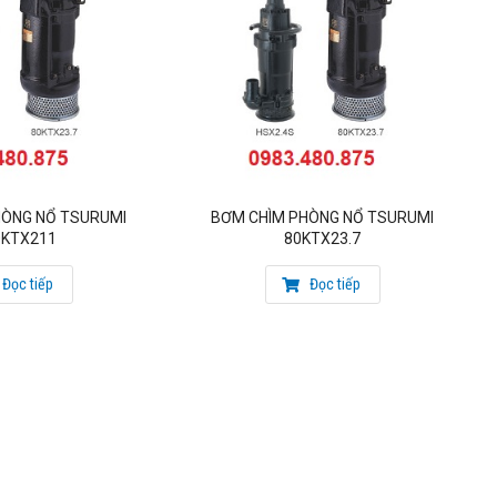
rì vượt trội.
kỹ thuật của điện áp danh định từ 380 V đến 1000 V. Ngoài
ng có độ ăn mòn cao.
ợc bôi trơn liên tục, nâng cao tuổi thọ cho máy bơm. (Sáng
HÒNG NỔ TSURUMI
BƠM CHÌM PHÒNG NỔ TSURUMI
0KTX211
80KTX23.7
Đọc tiếp
Đọc tiếp