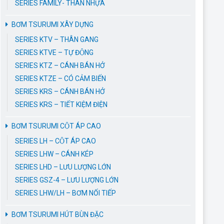
SERIES FAMILY- THÂN NHỰA
BƠM TSURUMI XÂY DỰNG
SERIES KTV – THÂN GANG
SERIES KTVE – TỰ ĐỘNG
SERIES KTZ – CÁNH BÁN HỞ
SERIES KTZE – CÓ CẢM BIẾN
SERIES KRS – CÁNH BÁN HỞ
SERIES KRS – TIẾT KIỆM ĐIỆN
BƠM TSURUMI CỘT ÁP CAO
SERIES LH – CỘT ÁP CAO
SERIES LHW – CÁNH KÉP
SERIES LHD – LƯU LƯỢNG LỚN
SERIES GSZ-4 – LƯU LƯỢNG LỚN
SERIES LHW/LH – BƠM NỐI TIẾP
BƠM TSURUMI HÚT BÙN ĐẶC