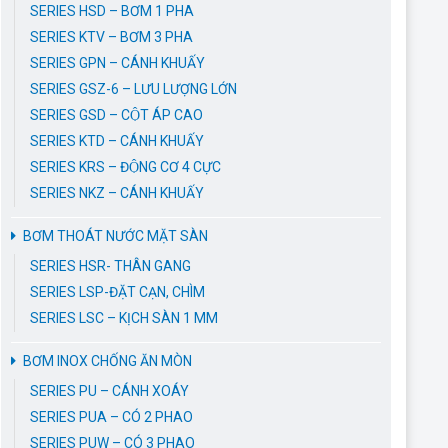
SERIES HSD – BƠM 1 PHA
SERIES KTV – BƠM 3 PHA
SERIES GPN – CÁNH KHUẤY
SERIES GSZ-6 – LƯU LƯỢNG LỚN
SERIES GSD – CỘT ÁP CAO
SERIES KTD – CÁNH KHUẤY
SERIES KRS – ĐỘNG CƠ 4 CỰC
SERIES NKZ – CÁNH KHUẤY
BƠM THOÁT NƯỚC MẶT SÀN
SERIES HSR- THÂN GANG
SERIES LSP-ĐẶT CẠN, CHÌM
SERIES LSC – KỊCH SÀN 1 MM
BƠM INOX CHỐNG ĂN MÒN
SERIES PU – CÁNH XOÁY
SERIES PUA – CÓ 2 PHAO
SERIES PUW – CÓ 3 PHAO