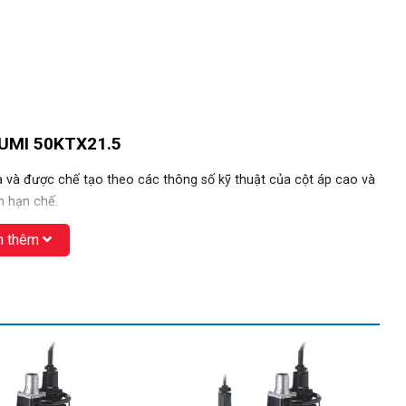
UMI 50KTX21.5
và được chế tạo theo các thông số kỹ thuật của cột áp cao và
n hạn chế.
 thêm
ng dụng khi bơm thoát nước trong “môi trường dễ nổ”, nơi có
 Tiêu chuẩn chống cháy nổ của dòng bơm này đạt tiêu chuẩn
òn cực tốt để có khả năng làm việc khắc nghiệt
động cơ và
con
dấu cơ học kép bên trong với mặt cacbua
gian dài nhưng vẫn ổn định ngay cả trong môi trường hoạt