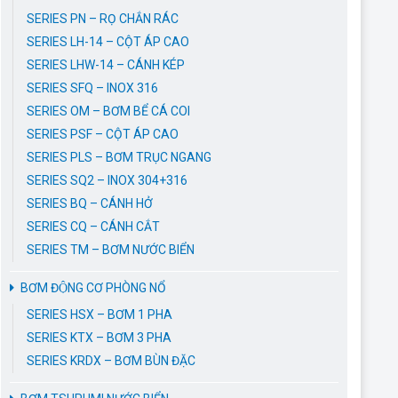
SERIES PN – RỌ CHẮN RÁC
SERIES LH-14 – CỘT ÁP CAO
SERIES LHW-14 – CÁNH KÉP
SERIES SFQ – INOX 316
SERIES OM – BƠM BỂ CÁ COI
SERIES PSF – CỘT ÁP CAO
SERIES PLS – BƠM TRỤC NGANG
SERIES SQ2 – INOX 304+316
SERIES BQ – CÁNH HỞ
SERIES CQ – CÁNH CẮT
SERIES TM – BƠM NƯỚC BIỂN
BƠM ĐỘNG CƠ PHÒNG NỔ
SERIES HSX – BƠM 1 PHA
SERIES KTX – BƠM 3 PHA
SERIES KRDX – BƠM BÙN ĐẶC