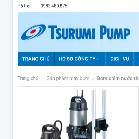
Skip
Hỗ trợ
0983.480.875
to
content
TRANG CHỦ
HỒ SƠ CÔNG TY
DỊCH VỤ
Trang chủ
»
Sản phẩm máy bơm
»
Bơm chìm nước th