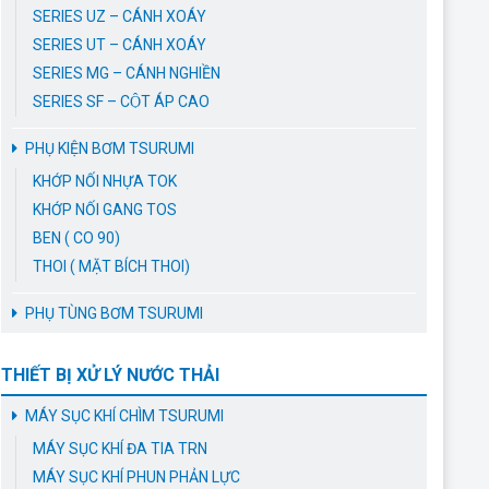
SERIES UZ – CÁNH XOÁY
SERIES UT – CÁNH XOÁY
SERIES MG – CÁNH NGHIỀN
SERIES SF – CỘT ÁP CAO
PHỤ KIỆN BƠM TSURUMI
KHỚP NỐI NHỰA TOK
KHỚP NỐI GANG TOS
BEN ( CO 90)
THOI ( MẶT BÍCH THOI)
PHỤ TÙNG BƠM TSURUMI
THIẾT BỊ XỬ LÝ NƯỚC THẢI
MÁY SỤC KHÍ CHÌM TSURUMI
MÁY SỤC KHÍ ĐA TIA TRN
MÁY SỤC KHÍ PHUN PHẢN LỰC