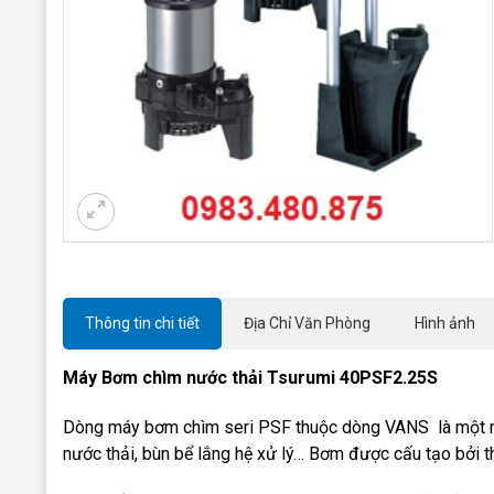
Thông tin chi tiết
Địa Chỉ Văn Phòng
Hình ảnh
Máy Bơm chìm nước thải Tsurumi 40PSF2.25S
Dòng máy bơm chìm seri PSF thuộc dòng VANS là một má
nước thải, bùn bể lắng hệ xử lý… Bơm được cấu tạo bởi 