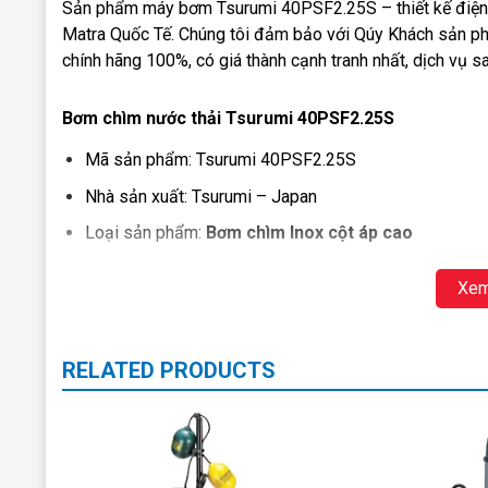
Sản phẩm máy bơm Tsurumi 40PSF2.25S – thiết kế điện 1 
Matra Quốc Tế. Chúng tôi đảm bảo với Qúy Khách sản ph
chính hãng 100%, có giá thành cạnh tranh nhất, dịch vụ sa
Bơm chìm nước thải Tsurumi 40PSF2.25S
Mã sản phẩm: Tsurumi 40PSF2.25S
Nhà sản xuất: Tsurumi – Japan
Loại sản phẩm:
Bơm chìm Inox cột áp cao
Tình trạng: Còn hàng
Xem
Bảo hành: 12 tháng
Giá: Liên hệ
RELATED PRODUCTS
Hotline: 0983 480 875 Bơm nước thải thân Inox Tsur
Tsurumi 40PSF2.25S –
Thông số cơ bản của bơm nướ
Công suất: 0.25kw/ 220V