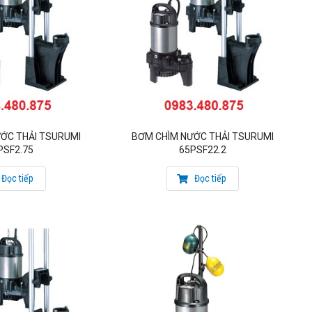
ỚC THẢI TSURUMI
BƠM CHÌM NƯỚC THẢI TSURUMI
PSF2.75
65PSF22.2
Đọc tiếp
Đọc tiếp
g cơ được bôi trơn liên tục, nâng cao tuổi thọ cho máy bơm.