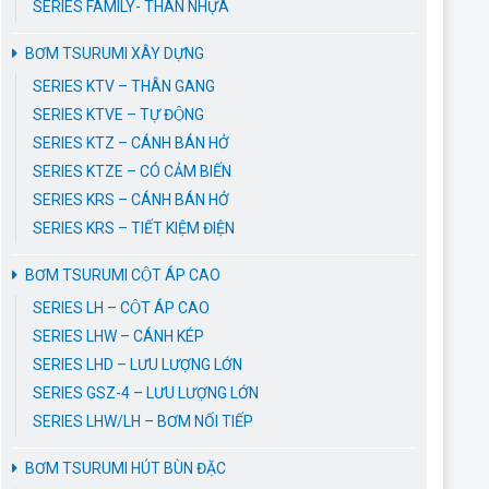
SERIES FAMILY- THÂN NHỰA
BƠM TSURUMI XÂY DỰNG
SERIES KTV – THÂN GANG
SERIES KTVE – TỰ ĐỘNG
SERIES KTZ – CÁNH BÁN HỞ
SERIES KTZE – CÓ CẢM BIẾN
SERIES KRS – CÁNH BÁN HỞ
SERIES KRS – TIẾT KIỆM ĐIỆN
BƠM TSURUMI CỘT ÁP CAO
SERIES LH – CỘT ÁP CAO
SERIES LHW – CÁNH KÉP
SERIES LHD – LƯU LƯỢNG LỚN
SERIES GSZ-4 – LƯU LƯỢNG LỚN
SERIES LHW/LH – BƠM NỐI TIẾP
BƠM TSURUMI HÚT BÙN ĐẶC