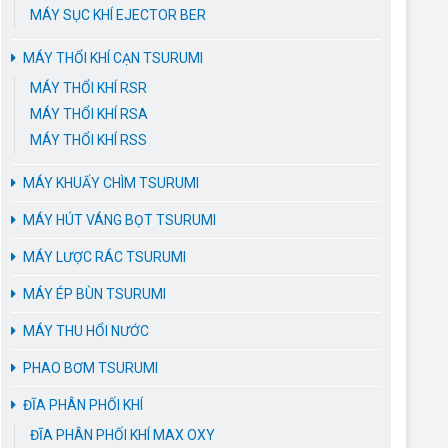
MÁY SỤC KHÍ EJECTOR BER
MÁY THỔI KHÍ CẠN TSURUMI
MÁY THỔI KHÍ RSR
MÁY THỔI KHÍ RSA
MÁY THỔI KHÍ RSS
MÁY KHUẤY CHÌM TSURUMI
MÁY HÚT VÁNG BỌT TSURUMI
MÁY LƯỢC RÁC TSURUMI
MÁY ÉP BÙN TSURUMI
MÁY THU HỔI NƯỚC
PHAO BƠM TSURUMI
ĐĨA PHÂN PHỐI KHÍ
ĐĨA PHÂN PHỐI KHÍ MAX OXY