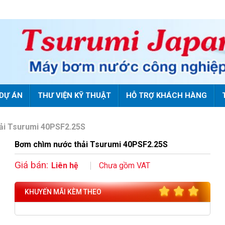
DỰ ÁN
THƯ VIỆN KỸ THUẬT
HỖ TRỢ KHÁCH HÀNG
ải Tsurumi 40PSF2.25S
Bơm chìm nước thải Tsurumi 40PSF2.25S
Giá bán:
Liên hệ
Chưa gồm VAT
KHUYẾN MÃI KÈM THEO