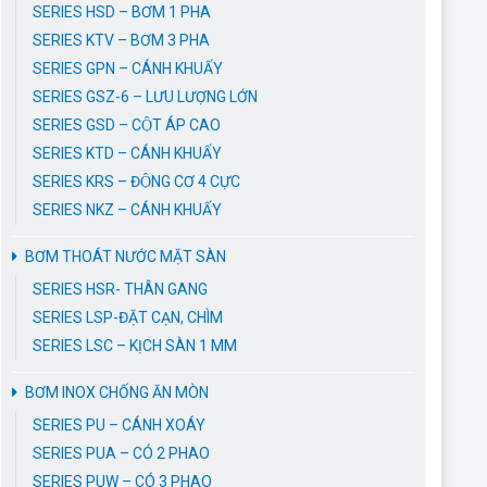
SERIES HSD – BƠM 1 PHA
SERIES KTV – BƠM 3 PHA
SERIES GPN – CÁNH KHUẤY
SERIES GSZ-6 – LƯU LƯỢNG LỚN
SERIES GSD – CỘT ÁP CAO
SERIES KTD – CÁNH KHUẤY
SERIES KRS – ĐỘNG CƠ 4 CỰC
SERIES NKZ – CÁNH KHUẤY
BƠM THOÁT NƯỚC MẶT SÀN
SERIES HSR- THÂN GANG
SERIES LSP-ĐẶT CẠN, CHÌM
SERIES LSC – KỊCH SÀN 1 MM
BƠM INOX CHỐNG ĂN MÒN
SERIES PU – CÁNH XOÁY
SERIES PUA – CÓ 2 PHAO
SERIES PUW – CÓ 3 PHAO