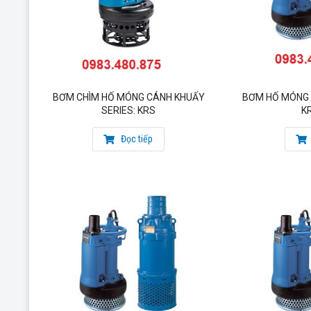
Địa chỉ Hà Nội : Số 41/1277 đường Giải Phóng, Thịnh Liệ
Văn phòng : 76 Nguyễn Háo Vĩnh, Phường Tân Quý, Quậ
BƠM CHÌM HỐ MÓNG CÁNH KHUẤY
BƠM HỐ MÓNG 
SERIES: KRS
K
Đọc tiếp