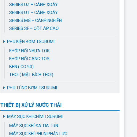
SERIES UZ – CÁNH XOÁY
SERIES UT – CÁNH XOÁY
SERIES MG – CÁNH NGHIỀN
SERIES SF – CỘT ÁP CAO
PHỤ KIỆN BƠM TSURUMI
KHỚP NỐI NHỰA TOK
KHỚP NỐI GANG TOS
BEN ( CO 90)
THOI ( MẶT BÍCH THOI)
PHỤ TÙNG BƠM TSURUMI
THIẾT BỊ XỬ LÝ NƯỚC THẢI
MÁY SỤC KHÍ CHÌM TSURUMI
MÁY SỤC KHÍ ĐA TIA TRN
MÁY SỤC KHÍ PHUN PHẢN LỰC