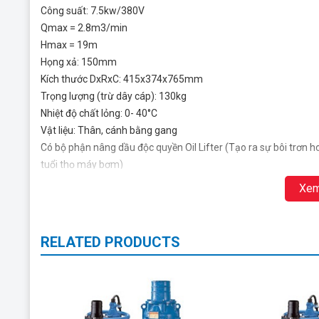
Công suất: 7.5kw/380V
Qmax = 2.8m3/min
Hmax = 19m
Họng xả: 150mm
Kích thước DxRxC: 415x374x765mm
Trọng lượng (trừ dây cáp): 130kg
Nhiệt độ chất lỏng: 0- 40°C
Vật liệu: Thân, cánh bằng gang
Có bộ phận nâng dầu độc quyền Oil Lifter (Tạo ra sự bôi trơn 
tuổi thọ máy bơm)
Nhà sản xuất: Tsurumi – Japan
Xem
xem thêm :
Bơm nước thải Tsurumi KRS2-D4
RELATED PRODUCTS