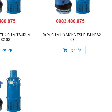
t, Hoàng Mai, Hà Nội
n Tân Phú, TP Hồ Chí Minh
THẢ CHÌM TSURUMI
BƠM CHÌM HỐ MÓNG TSURUMI KRS2-
RS2-8S
C3
Đọc tiếp
Đọc tiếp