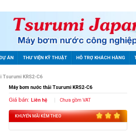
DỰ ÁN
THƯ VIỆN KỸ THUẬT
HỖ TRỢ KHÁCH HÀNG
i Tsurumi KRS2-C6
Máy bơm nước thải Tsurumi KRS2-C6
Giá bán:
Liên hệ
Chưa gồm VAT
KHUYẾN MÃI KÈM THEO