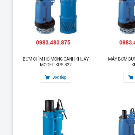
BƠM CHÌM HỐ MÓNG CÁNH KHUẤY
MÁY BƠM BÙ
MODEL: KRS 822
K
Đọc tiếp
THÔNG TIN LIÊN HỆ MUA HÀNG
CÔNG TY CỔ PHẦN MATRA QUỐC TẾ
Đại diện Uỷ quyền của hãng bơm Tsurumi – Nhật
Đại diện Uỷ quyền của hãng bơm Matra – Italy
Mobile: 084.761.8888
Email: sieuthibom@gmail.com