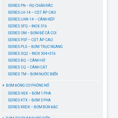
SERIES PN – RỌ CHẮN RÁC
SERIES LH-14 – CỘT ÁP CAO
SERIES LHW-14 – CÁNH KÉP
SERIES SFQ – INOX 316
SERIES OM – BƠM BỂ CÁ COI
SERIES PSF – CỘT ÁP CAO
SERIES PLS – BƠM TRỤC NGANG
SERIES SQ2 – INOX 304+316
SERIES BQ – CÁNH HỞ
SERIES CQ – CÁNH CẮT
SERIES TM – BƠM NƯỚC BIỂN
BƠM ĐỘNG CƠ PHÒNG NỔ
SERIES HSX – BƠM 1 PHA
SERIES KTX – BƠM 3 PHA
SERIES KRDX – BƠM BÙN ĐẶC