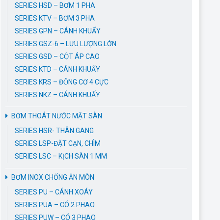
SERIES HSD – BƠM 1 PHA
SERIES KTV – BƠM 3 PHA
SERIES GPN – CÁNH KHUẤY
SERIES GSZ-6 – LƯU LƯỢNG LỚN
SERIES GSD – CỘT ÁP CAO
SERIES KTD – CÁNH KHUẤY
SERIES KRS – ĐỘNG CƠ 4 CỰC
SERIES NKZ – CÁNH KHUẤY
BƠM THOÁT NƯỚC MẶT SÀN
SERIES HSR- THÂN GANG
SERIES LSP-ĐẶT CẠN, CHÌM
SERIES LSC – KỊCH SÀN 1 MM
BƠM INOX CHỐNG ĂN MÒN
SERIES PU – CÁNH XOÁY
SERIES PUA – CÓ 2 PHAO
SERIES PUW – CÓ 3 PHAO