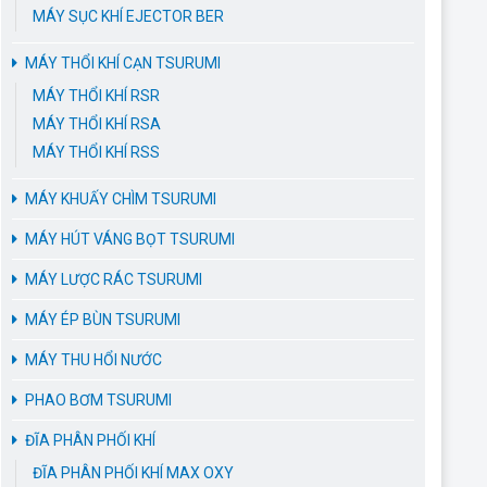
MÁY SỤC KHÍ EJECTOR BER
MÁY THỔI KHÍ CẠN TSURUMI
MÁY THỔI KHÍ RSR
MÁY THỔI KHÍ RSA
MÁY THỔI KHÍ RSS
MÁY KHUẤY CHÌM TSURUMI
MÁY HÚT VÁNG BỌT TSURUMI
MÁY LƯỢC RÁC TSURUMI
MÁY ÉP BÙN TSURUMI
MÁY THU HỔI NƯỚC
PHAO BƠM TSURUMI
ĐĨA PHÂN PHỐI KHÍ
ĐĨA PHÂN PHỐI KHÍ MAX OXY