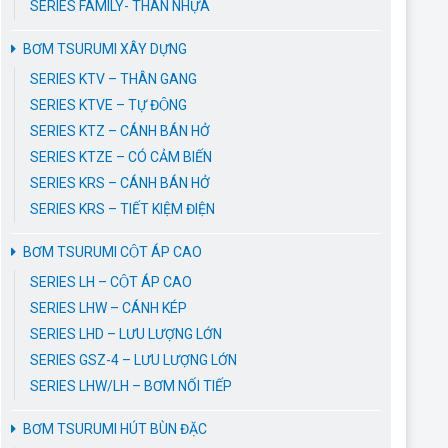
SERIES FAMILY- THÂN NHỰA
BƠM TSURUMI XÂY DỰNG
SERIES KTV – THÂN GANG
SERIES KTVE – TỰ ĐỘNG
SERIES KTZ – CÁNH BÁN HỞ
SERIES KTZE – CÓ CẢM BIẾN
SERIES KRS – CÁNH BÁN HỞ
SERIES KRS – TIẾT KIỆM ĐIỆN
BƠM TSURUMI CỘT ÁP CAO
SERIES LH – CỘT ÁP CAO
SERIES LHW – CÁNH KÉP
SERIES LHD – LƯU LƯỢNG LỚN
SERIES GSZ-4 – LƯU LƯỢNG LỚN
SERIES LHW/LH – BƠM NỐI TIẾP
BƠM TSURUMI HÚT BÙN ĐẶC