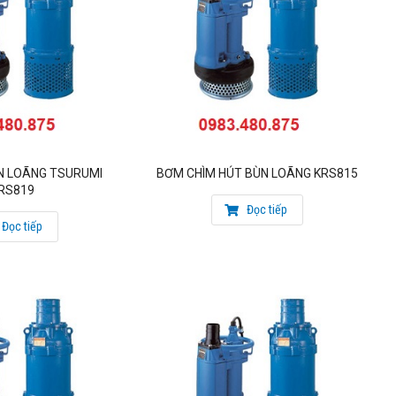
N LOÃNG TSURUMI
BƠM CHÌM HÚT BÙN LOÃNG KRS815
RS819
Đọc tiếp
Đọc tiếp