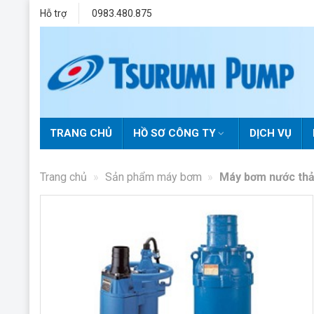
Skip
Hỗ trợ
0983.480.875
to
content
TRANG CHỦ
HỒ SƠ CÔNG TY
DỊCH VỤ
Trang chủ
»
Sản phẩm máy bơm
»
Máy bơm nước thả