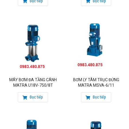
Đọc tiếp
Đọc tiếp
CÔNG TY CỔ PHẦN MATRA QUỐC TẾ
Đại diện Uỷ quyền của hãng bơm Tsurumi – Nhật
Đại diện Uỷ quyền của hãng bơm Matra – Italy
Mobile: 0983.480.875
Email: sieuthibom@gmail.com
web:
https://maybomtsurumi.net/
MÁY BƠM ĐA TẦNG CÁNH
BƠM LY TÂM TRỤC ĐỨNG
MATRA U18V-750/8T
MATRA MSVA-6/11
Đọc tiếp
Đọc tiếp