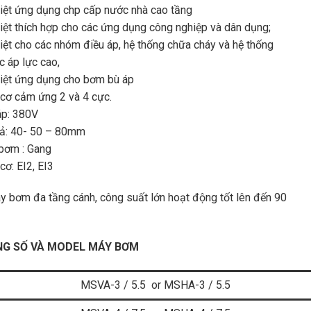
iệt ứng dụng chp cấp nước nhà cao tầng
iệt thích hợp cho các ứng dụng công nghiệp và dân dụng;
iệt cho các nhóm điều áp, hệ thống chữa cháy và hệ thống
c áp lực cao,
iệt ứng dụng cho bơm bù áp
cơ cảm ứng 2 và 4 cực.
áp: 380V
ả: 40- 50 – 80mm
bơm : Gang
cơ: EI2, EI3
y bơm đa tầng cánh, công suất lớn hoạt động tốt lên đến 90
G SỐ VÀ MODEL MÁY BƠM
MSVA-3 / 5.5 or
MSHA-3 / 5.5