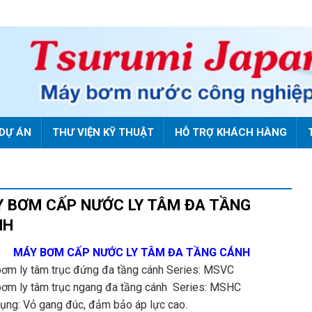
DỰ ÁN
THƯ VIỆN KỸ THUẬT
HỖ TRỢ KHÁCH HÀNG
 BƠM CẤP NƯỚC LY TÂM ĐA TẦNG
NH
MÁY BƠM CẤP NƯỚC LY TÂM ĐA TẦNG CÁNH
ơm ly tâm trục đứng đa tầng cánh Series: MSVC
ơm ly tâm trục ngang đa tầng cánh Series: MSHC
ụng: Vỏ gang đúc, đảm bảo áp lực cao.