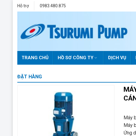
Skip
Hỗ trợ
0983.480.875
to
content
TRANG CHỦ
HỒ SƠ CÔNG TY
DỊCH VỤ
ĐẶT HÀNG
MÁY
CÁ
Máy b
Máy b
Ứng d