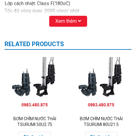
Lớp cách nhiệt: Class F(180oC)
Tốc độ vòng quay: 3000 vòng/ phút
Xem thêm
PHỤ KIỆN BƠM Bơm chìm nước thải tsurumi 50U2.4S
– Bộ Auto coupling dùng cho bơm chìm 40U2.25
– Phụ kiện bao gồm: chân đế, ngàm trên, ngàm dưới, bulong
RELATED PRODUCTS
– lông đền, ma-ní, dây xích.
Bạn có thể xem thêm chi tiết dòng
bơm nước thải thân
gang
U series họng xả 50mm
BƠM CHÌM NƯỚC THẢI
BƠM CHÌM NƯỚC THẢI
TSURUMI 50U2.75
TSURUMI 80U21.5