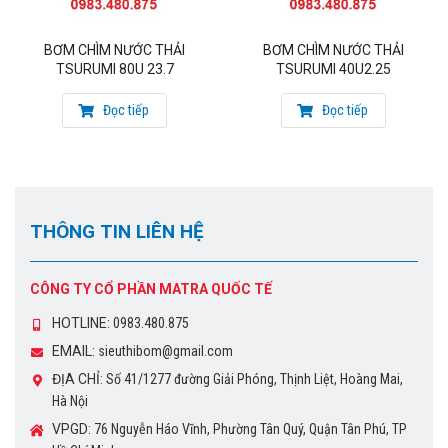
BƠM CHÌM NƯỚC THẢI
BƠM CHÌM NƯỚC THẢI
TSURUMI 80U 23.7
TSURUMI 40U2.25
Đọc tiếp
Đọc tiếp
THÔNG TIN LIÊN HỆ
CÔNG TY CỔ PHẦN MATRA QUỐC TẾ
HOTLINE:
0983.480.875
EMAIL:
sieuthibom@gmail.com
ĐỊA CHỈ:
Số 41/1277 đường Giải Phóng, Thịnh Liệt, Hoàng Mai,
Hà Nội
VPGD:
76 Nguyễn Háo Vĩnh, Phường Tân Quý, Quận Tân Phú, TP