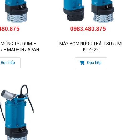
 nước thải công nghiệp
tsurumi TSURUMI KTZ 7.5Kw
 MÓNG TSURUMI –
MÁY BƠM NƯỚC THẢI TSURUMI
7 – MADE IN JAPAN
KTZ622
Đọc tiếp
Đọc tiếp
g Mai, Hà Nội
mi
hàng đầu Việt Nam!!
ư vấn và hỗ trợ kỹ thuật cho qúy khách hàng vào bất cứ thời
úng tôi cam kết đem đến cho quý khách những sản phẩm tốt,