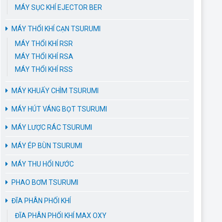
MÁY SỤC KHÍ EJECTOR BER
MÁY THỔI KHÍ CẠN TSURUMI
MÁY THỔI KHÍ RSR
MÁY THỔI KHÍ RSA
MÁY THỔI KHÍ RSS
MÁY KHUẤY CHÌM TSURUMI
MÁY HÚT VÁNG BỌT TSURUMI
MÁY LƯỢC RÁC TSURUMI
MÁY ÉP BÙN TSURUMI
MÁY THU HỔI NƯỚC
PHAO BƠM TSURUMI
ĐĨA PHÂN PHỐI KHÍ
ĐĨA PHÂN PHỐI KHÍ MAX OXY