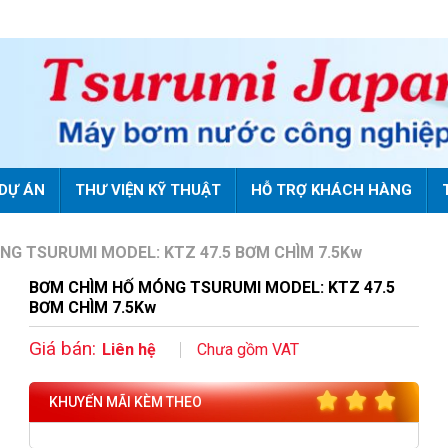
DỰ ÁN
THƯ VIỆN KỸ THUẬT
HỖ TRỢ KHÁCH HÀNG
NG TSURUMI MODEL: KTZ 47.5 BƠM CHÌM 7.5Kw
BƠM CHÌM HỐ MÓNG TSURUMI MODEL: KTZ 47.5
BƠM CHÌM 7.5Kw
Giá bán:
Liên hệ
Chưa gồm VAT
KHUYẾN MÃI KÈM THEO