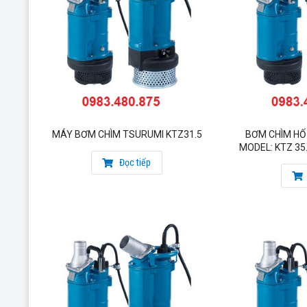
Hãng sản xuất: Tsurumi – Japan
Thân bơm có chữ TSURUMI dập nổi
Có bộ phận nâng dầu độc quyền Oil Lifter (Tạo ra sự bôi trơn
tuổi thọ máy bơm)
Bảo hành: 12 tháng.
Miễn phí vận chuyển trong nội thành. Vận chuyển và lắp đặt n
Hình ảnh thực tế sản phẩm tại kho:
MÁY BƠM CHÌM TSURUMI KTZ31.5
BƠM CHÌM HỐ
MODEL: KTZ 35
Đọc tiếp