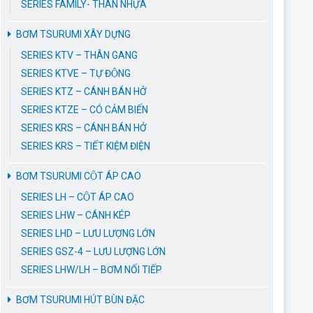
SERIES FAMILY- THÂN NHỰA
BƠM TSURUMI XÂY DỰNG
SERIES KTV – THÂN GANG
SERIES KTVE – TỰ ĐỘNG
SERIES KTZ – CÁNH BÁN HỞ
SERIES KTZE – CÓ CẢM BIẾN
SERIES KRS – CÁNH BÁN HỞ
SERIES KRS – TIẾT KIỆM ĐIỆN
BƠM TSURUMI CỘT ÁP CAO
SERIES LH – CỘT ÁP CAO
SERIES LHW – CÁNH KÉP
SERIES LHD – LƯU LƯỢNG LỚN
SERIES GSZ-4 – LƯU LƯỢNG LỚN
SERIES LHW/LH – BƠM NỐI TIẾP
BƠM TSURUMI HÚT BÙN ĐẶC