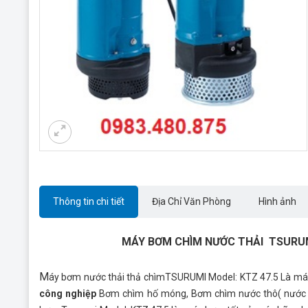
Thông tin chi tiết
Địa Chỉ Văn Phòng
Hình ảnh
MÁY BƠM
CHÌM
NƯỚC THẢI TSURUMI
M
áy bơm nước thải thả chìmTSURUMI Model: KTZ 47.5 Là má
công nghiệp
Bơm chìm hố móng, Bơm chìm nước thô( nước 