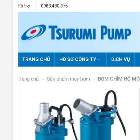
Skip
Hỗ trợ
0983.480.875
to
content
TRANG CHỦ
HỒ SƠ CÔNG TY
DỊCH VỤ
Trang chủ
»
Sản phẩm máy bơm
»
BƠM CHÌM HỐ MÓ