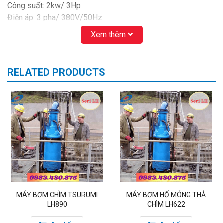
Công suất: 2kw/ 3Hp
Điện áp: 3 pha/ 380V/50Hz
Lưu lượng tối đa: 0.5m3/ min
Xem thêm
Cột áp tối đa: 20m
Đường kính họng xả: DN50
Kích thước vật rắn cho phép đi qua: 10x10mm
RELATED PRODUCTS
Kiểu cánh bơm: Semi Open (bán hở)
Nhiệt độ chất lỏng: max 40ºC
MÁY BƠM CHÌM TSURUMI
MÁY BƠM HỐ MÓNG THẢ
LH890
CHÌM LH622