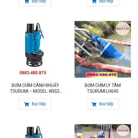
Đọc tiếp
Đọc tiếp
THÔNG TIN LIÊN HỆ
CÔNG TY CỔ PHẦN MATRA QUỐC TẾ
BƠM CHÌM CÁNH KHUẤY
BƠM CHÌM LY TÂM
TSURUMI – MODEL: KRS2-
TSURUMI LH645
Đại diện Uỷ quyền của hãng bơm Tsurumi – Nhật
80
Đại diện Uỷ quyền của hãng bơm Matra – Italy
Đọc tiếp
Đọc tiếp
Mobile: 084.761.8888
Email: sieuthibom@gmail.com
Địa chỉ Hà Nội : Số 41/1277 đường Giải Phóng, Thịnh Liệt,
Hoàng Mai, Hà Nội
Văn phòng : 76 Nguyễn Háo Vĩnh, Phường Tân Quý, Quận