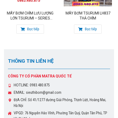
MÁY BƠM CHÌM LƯU LƯỢNG
MÁY BƠM TSURUMI LH837
LỚN TSURUMI – SERIES
THẢ CHÌM
GSD
Đọc tiếp
Đọc tiếp
THÔNG TIN LIÊN HỆ
CÔNG TY CỔ PHẦN MATRA QUỐC TẾ
HOTLINE:
0983.480.875
EMAIL:
sieuthibom@gmail.com
ĐỊA CHỈ:
Số 41/1277 đường Giải Phóng, Thịnh Liệt, Hoàng Mai,
Hà Nội
VPGD:
76 Nguyễn Háo Vĩnh, Phường Tân Quý, Quận Tân Phú, TP