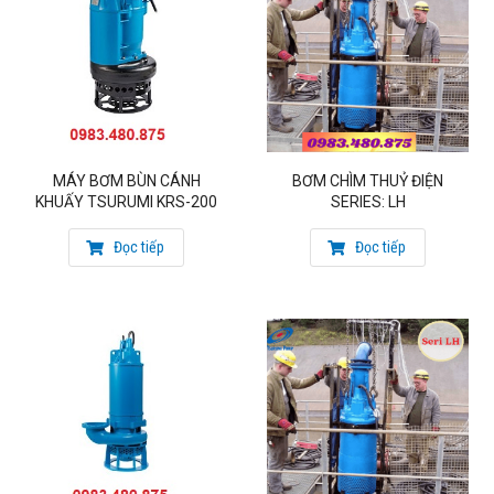
Tân Phú, TP Hồ Chí Minh
xem thêm :
máy bơm nước thải đặt cạn
MÁY BƠM BÙN CÁNH
BƠM CHÌM THUỶ ĐIỆN
KHUẤY TSURUMI KRS-200
SERIES: LH
Đọc tiếp
Đọc tiếp