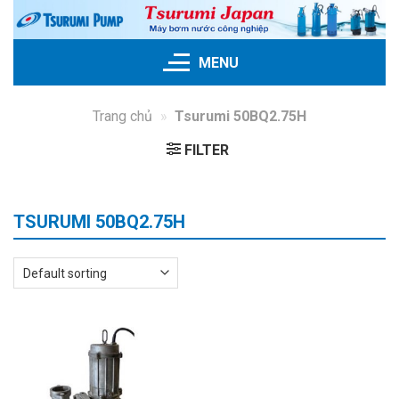
Skip
to
content
MENU
Trang chủ
»
Tsurumi 50BQ2.75H
FILTER
TSURUMI 50BQ2.75H