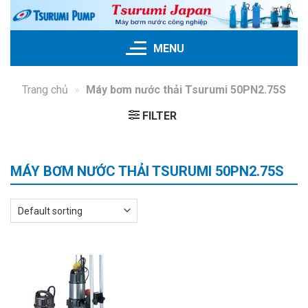
Skip
to
content
MENU
Trang chủ
»
Máy bơm nước thải Tsurumi 50PN2.75S
FILTER
MÁY BƠM NƯỚC THẢI TSURUMI 50PN2.75S