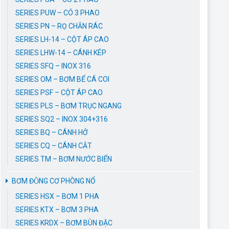
SERIES PUW – CÓ 3 PHAO
SERIES PN – RỌ CHẮN RÁC
SERIES LH-14 – CỘT ÁP CAO
SERIES LHW-14 – CÁNH KÉP
SERIES SFQ – INOX 316
SERIES OM – BƠM BỂ CÁ COI
SERIES PSF – CỘT ÁP CAO
SERIES PLS – BƠM TRỤC NGANG
SERIES SQ2 – INOX 304+316
SERIES BQ – CÁNH HỞ
SERIES CQ – CÁNH CẮT
SERIES TM – BƠM NƯỚC BIỂN
BƠM ĐỘNG CƠ PHÒNG NỔ
SERIES HSX – BƠM 1 PHA
SERIES KTX – BƠM 3 PHA
SERIES KRDX – BƠM BÙN ĐẶC