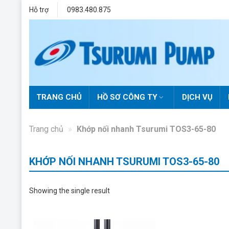
Skip
Hỗ trợ
0983.480.875
to
content
TRANG CHỦ
HỒ SƠ CÔNG TY
DỊCH VỤ
Trang chủ
»
Khớp nối nhanh Tsurumi TOS3-65-80
KHỚP NỐI NHANH TSURUMI TOS3-65-80
Showing the single result