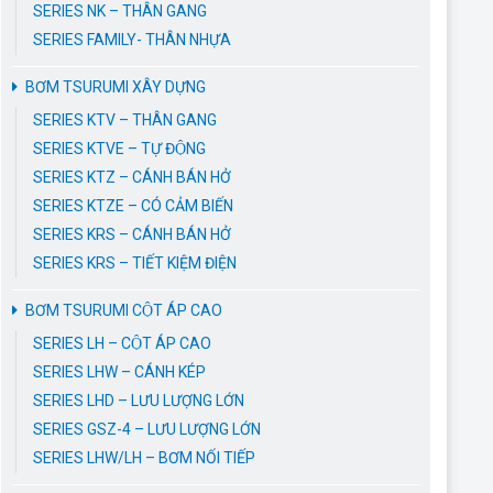
SERIES NK – THÂN GANG
SERIES FAMILY- THÂN NHỰA
BƠM TSURUMI XÂY DỰNG
SERIES KTV – THÂN GANG
SERIES KTVE – TỰ ĐỘNG
SERIES KTZ – CÁNH BÁN HỞ
SERIES KTZE – CÓ CẢM BIẾN
SERIES KRS – CÁNH BÁN HỞ
SERIES KRS – TIẾT KIỆM ĐIỆN
BƠM TSURUMI CỘT ÁP CAO
SERIES LH – CỘT ÁP CAO
SERIES LHW – CÁNH KÉP
SERIES LHD – LƯU LƯỢNG LỚN
SERIES GSZ-4 – LƯU LƯỢNG LỚN
SERIES LHW/LH – BƠM NỐI TIẾP