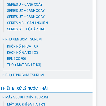
SERIES U – CÁNH XOÁY
SERIES UZ – CÁNH XOÁY
SERIES UT – CÁNH XOÁY
SERIES MG – CÁNH NGHIỀN
SERIES SF – CỘT ÁP CAO
PHỤ KIỆN BƠM TSURUMI
KHỚP NỐI NHỰA TOK
KHỚP NỐI GANG TOS
BEN ( CO 90)
THOI ( MẶT BÍCH THOI)
PHỤ TÙNG BƠM TSURUMI
THIẾT BỊ XỬ LÝ NƯỚC THẢI
MÁY SỤC KHÍ CHÌM TSURUMI
MÁY SỤC KHÍ ĐA TIA TRN