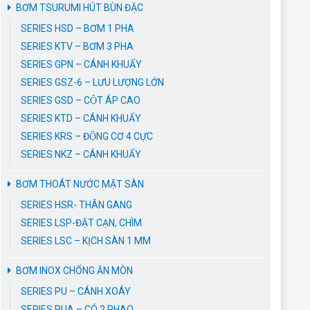
BƠM TSURUMI HÚT BÙN ĐẶC
SERIES HSD – BƠM 1 PHA
SERIES KTV – BƠM 3 PHA
SERIES GPN – CÁNH KHUẤY
SERIES GSZ-6 – LƯU LƯỢNG LỚN
SERIES GSD – CỘT ÁP CAO
SERIES KTD – CÁNH KHUẤY
SERIES KRS – ĐỘNG CƠ 4 CỰC
SERIES NKZ – CÁNH KHUẤY
BƠM THOÁT NƯỚC MẶT SÀN
SERIES HSR- THÂN GANG
SERIES LSP-ĐẶT CẠN, CHÌM
SERIES LSC – KỊCH SÀN 1 MM
BƠM INOX CHỐNG ĂN MÒN
SERIES PU – CÁNH XOÁY
SERIES PUA – CÓ 2 PHAO