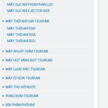
MÁY SỤC KHÍ PHUN PHẢN LỰC
MÁY SỤC KHÍ EJECTOR BER
MÁY THỔI KHÍ CẠN TSURUMI
MÁY THỔI KHÍ RSR
MÁY THỔI KHÍ RSA
MÁY THỔI KHÍ RSS
MÁY KHUẤY CHÌM TSURUMI
MÁY HÚT VÁNG BỌT TSURUMI
MÁY LƯỢC RÁC TSURUMI
MÁY ÉP BÙN TSURUMI
MÁY THU HỔI NƯỚC
PHAO BƠM TSURUMI
ĐĨA PHÂN PHỐI KHÍ