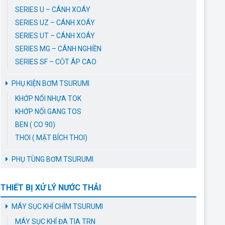
SERIES U – CÁNH XOÁY
SERIES UZ – CÁNH XOÁY
SERIES UT – CÁNH XOÁY
SERIES MG – CÁNH NGHIỀN
SERIES SF – CỘT ÁP CAO
PHỤ KIỆN BƠM TSURUMI
KHỚP NỐI NHỰA TOK
KHỚP NỐI GANG TOS
BEN ( CO 90)
THOI ( MẶT BÍCH THOI)
PHỤ TÙNG BƠM TSURUMI
THIẾT BỊ XỬ LÝ NƯỚC THẢI
MÁY SỤC KHÍ CHÌM TSURUMI
MÁY SỤC KHÍ ĐA TIA TRN