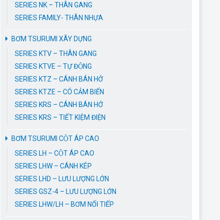
SERIES NK – THÂN GANG
SERIES FAMILY- THÂN NHỰA
BƠM TSURUMI XÂY DỰNG
SERIES KTV – THÂN GANG
SERIES KTVE – TỰ ĐỘNG
SERIES KTZ – CÁNH BÁN HỞ
SERIES KTZE – CÓ CẢM BIẾN
SERIES KRS – CÁNH BÁN HỞ
SERIES KRS – TIẾT KIỆM ĐIỆN
BƠM TSURUMI CỘT ÁP CAO
SERIES LH – CỘT ÁP CAO
SERIES LHW – CÁNH KÉP
SERIES LHD – LƯU LƯỢNG LỚN
SERIES GSZ-4 – LƯU LƯỢNG LỚN
SERIES LHW/LH – BƠM NỐI TIẾP