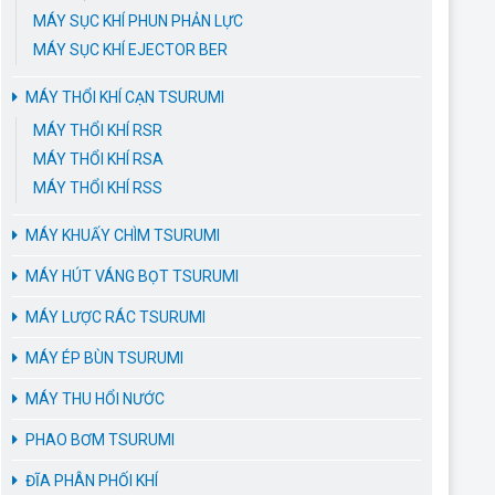
MÁY SỤC KHÍ PHUN PHẢN LỰC
MÁY SỤC KHÍ EJECTOR BER
MÁY THỔI KHÍ CẠN TSURUMI
MÁY THỔI KHÍ RSR
MÁY THỔI KHÍ RSA
MÁY THỔI KHÍ RSS
MÁY KHUẤY CHÌM TSURUMI
MÁY HÚT VÁNG BỌT TSURUMI
MÁY LƯỢC RÁC TSURUMI
MÁY ÉP BÙN TSURUMI
MÁY THU HỔI NƯỚC
PHAO BƠM TSURUMI
ĐĨA PHÂN PHỐI KHÍ