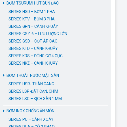
BƠM TSURUMI HÚT BÙN ĐẶC
SERIES HSD – BƠM 1 PHA
SERIES KTV – BƠM 3 PHA
SERIES GPN – CÁNH KHUẤY
SERIES GSZ-6 – LƯU LƯỢNG LỚN
SERIES GSD – CỘT ÁP CAO
SERIES KTD – CÁNH KHUẤY
SERIES KRS – ĐỘNG CƠ 4 CỰC
SERIES NKZ – CÁNH KHUẤY
BƠM THOÁT NƯỚC MẶT SÀN
SERIES HSR- THÂN GANG
SERIES LSP-ĐẶT CẠN, CHÌM
SERIES LSC – KỊCH SÀN 1 MM
BƠM INOX CHỐNG ĂN MÒN
SERIES PU – CÁNH XOÁY
SERIES PUA – CÓ 2 PHAO