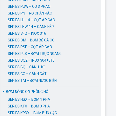
SERIES PUW – CÓ 3 PHAO
SERIES PN – RỌ CHẮN RÁC
SERIES LH-14 – CỘT ÁP CAO
SERIES LHW-14 – CÁNH KÉP
SERIES SFQ – INOX 316
SERIES OM – BƠM BỂ CÁ COI
SERIES PSF – CỘT ÁP CAO
SERIES PLS – BƠM TRỤC NGANG
SERIES SQ2 – INOX 304+316
SERIES BQ – CÁNH HỞ
SERIES CQ – CÁNH CẮT
SERIES TM – BƠM NƯỚC BIỂN
BƠM ĐỘNG CƠ PHÒNG NỔ
SERIES HSX – BƠM 1 PHA
SERIES KTX – BƠM 3 PHA
SERIES KRDX – BƠM BÙN ĐẶC