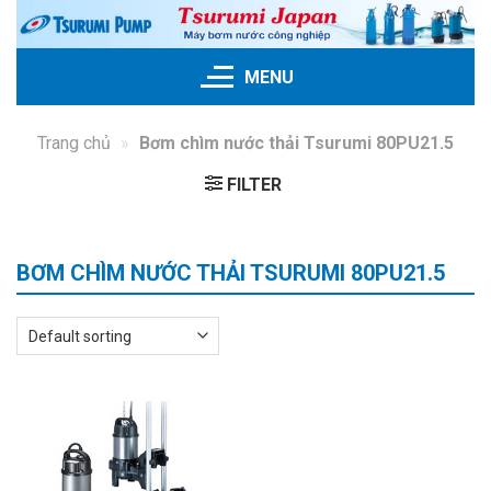
Skip
to
content
MENU
Trang chủ
»
Bơm chìm nước thải Tsurumi 80PU21.5
FILTER
BƠM CHÌM NƯỚC THẢI TSURUMI 80PU21.5