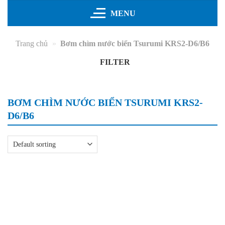
Skip
MENU
to
content
Trang chủ
»
Bơm chìm nước biển Tsurumi KRS2-D6/B6
FILTER
BƠM CHÌM NƯỚC BIỂN TSURUMI KRS2-D6/B6