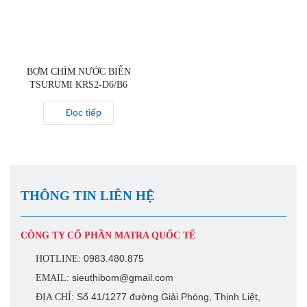
BƠM CHÌM NƯỚC BIỂN
TSURUMI KRS2-D6/B6
Đọc tiếp
THÔNG TIN LIÊN HỆ
CÔNG TY CỔ PHẦN MATRA QUỐC TẾ
HOTLINE:
0983.480.875
EMAIL:
sieuthibom@gmail.com
ĐỊA CHỈ:
Số 41/1277 đường Giải Phóng, Thịnh Liệt, Hoàng Mai,
Hà Nội