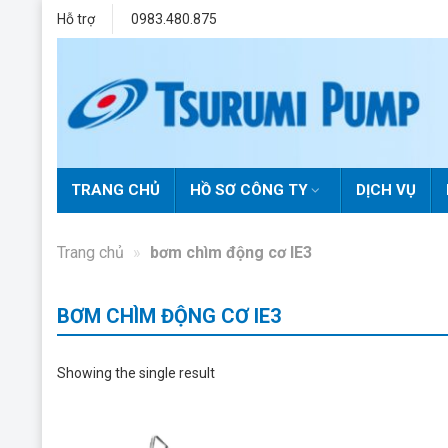
Skip
Hỗ trợ
0983.480.875
to
content
TRANG CHỦ
HỒ SƠ CÔNG TY
DỊCH VỤ
Trang chủ
»
bơm chìm động cơ IE3
BƠM CHÌM ĐỘNG CƠ IE3
Showing the single result