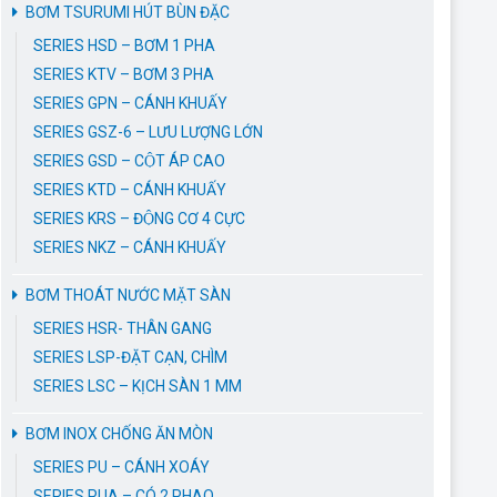
BƠM TSURUMI HÚT BÙN ĐẶC
SERIES HSD – BƠM 1 PHA
SERIES KTV – BƠM 3 PHA
SERIES GPN – CÁNH KHUẤY
SERIES GSZ-6 – LƯU LƯỢNG LỚN
SERIES GSD – CỘT ÁP CAO
SERIES KTD – CÁNH KHUẤY
SERIES KRS – ĐỘNG CƠ 4 CỰC
SERIES NKZ – CÁNH KHUẤY
BƠM THOÁT NƯỚC MẶT SÀN
SERIES HSR- THÂN GANG
SERIES LSP-ĐẶT CẠN, CHÌM
SERIES LSC – KỊCH SÀN 1 MM
BƠM INOX CHỐNG ĂN MÒN
SERIES PU – CÁNH XOÁY
SERIES PUA – CÓ 2 PHAO