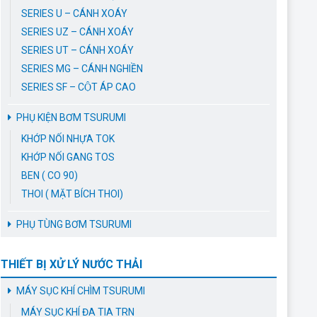
SERIES U – CÁNH XOÁY
SERIES UZ – CÁNH XOÁY
SERIES UT – CÁNH XOÁY
SERIES MG – CÁNH NGHIỀN
SERIES SF – CỘT ÁP CAO
PHỤ KIỆN BƠM TSURUMI
KHỚP NỐI NHỰA TOK
KHỚP NỐI GANG TOS
BEN ( CO 90)
THOI ( MẶT BÍCH THOI)
PHỤ TÙNG BƠM TSURUMI
THIẾT BỊ XỬ LÝ NƯỚC THẢI
MÁY SỤC KHÍ CHÌM TSURUMI
MÁY SỤC KHÍ ĐA TIA TRN