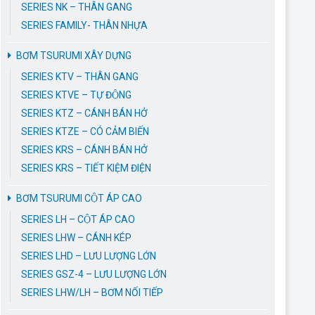
SERIES NK – THÂN GANG
SERIES FAMILY- THÂN NHỰA
BƠM TSURUMI XÂY DỰNG
SERIES KTV – THÂN GANG
SERIES KTVE – TỰ ĐỘNG
SERIES KTZ – CÁNH BÁN HỞ
SERIES KTZE – CÓ CẢM BIẾN
SERIES KRS – CÁNH BÁN HỞ
SERIES KRS – TIẾT KIỆM ĐIỆN
BƠM TSURUMI CỘT ÁP CAO
SERIES LH – CỘT ÁP CAO
SERIES LHW – CÁNH KÉP
SERIES LHD – LƯU LƯỢNG LỚN
SERIES GSZ-4 – LƯU LƯỢNG LỚN
SERIES LHW/LH – BƠM NỐI TIẾP