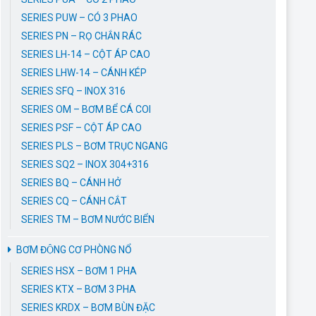
SERIES PUW – CÓ 3 PHAO
SERIES PN – RỌ CHẮN RÁC
SERIES LH-14 – CỘT ÁP CAO
SERIES LHW-14 – CÁNH KÉP
SERIES SFQ – INOX 316
SERIES OM – BƠM BỂ CÁ COI
SERIES PSF – CỘT ÁP CAO
SERIES PLS – BƠM TRỤC NGANG
SERIES SQ2 – INOX 304+316
SERIES BQ – CÁNH HỞ
SERIES CQ – CÁNH CẮT
SERIES TM – BƠM NƯỚC BIỂN
BƠM ĐỘNG CƠ PHÒNG NỔ
SERIES HSX – BƠM 1 PHA
SERIES KTX – BƠM 3 PHA
SERIES KRDX – BƠM BÙN ĐẶC