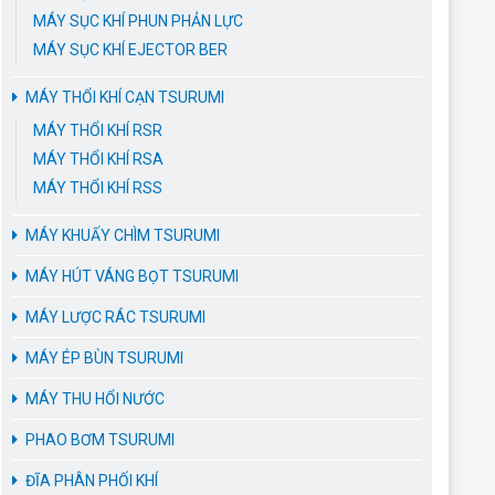
MÁY SỤC KHÍ PHUN PHẢN LỰC
MÁY SỤC KHÍ EJECTOR BER
MÁY THỔI KHÍ CẠN TSURUMI
MÁY THỔI KHÍ RSR
MÁY THỔI KHÍ RSA
MÁY THỔI KHÍ RSS
MÁY KHUẤY CHÌM TSURUMI
MÁY HÚT VÁNG BỌT TSURUMI
MÁY LƯỢC RÁC TSURUMI
MÁY ÉP BÙN TSURUMI
MÁY THU HỔI NƯỚC
PHAO BƠM TSURUMI
ĐĨA PHÂN PHỐI KHÍ