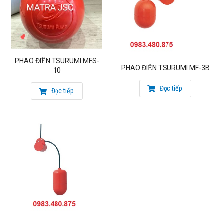
Mobile: 0983.480.875
Email: sieuthibom@gmail.com
Địa chỉ: Số 238 Nguyễn Xiển, phường Hạ Đình, Thanh Xuân,
Hà Nội
Kho hàng: Ngõ 270 Nguyễn Xiển, phường Hạ Đình, Thanh
PHAO ĐIỆN TSURUMI MFS-
Xuân, Hà Nội
PHAO ĐIỆN TSURUMI MF-3B
10
Phao điện tecno italy
|
máy bơm nước matra
Đọc tiếp
Đọc tiếp