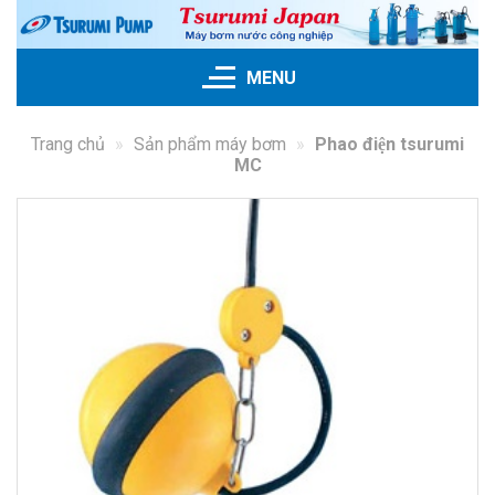
Skip
to
content
MENU
Trang chủ
»
Sản phẩm máy bơm
»
Phao điện tsurumi
MC