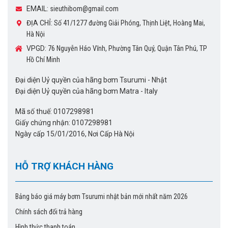
EMAIL:
sieuthibom@gmail.com
Mobile: 0983.480.875
ĐỊA CHỈ:
Số 41/1277 đường Giải Phóng, Thịnh Liệt, Hoàng Mai,
Hà Nội
Email: sieuthibom@gmail.com
VPGD:
76 Nguyễn Háo Vĩnh, Phường Tân Quý, Quận Tân Phú, TP
Hồ Chí Minh
Địa chỉ: Số 238 Nguyễn Xiển, phường Hạ Đình, Thanh Xuân,
Hà Nội
Đại diện Uỷ quyền của hãng bơm Tsurumi - Nhật
Đại diện Uỷ quyền của hãng bơm Matra - Italy
Kho hàng: Ngõ 270 Nguyễn Xiển, phường Hạ Đình, Thanh
Mã số thuế: 0107298981
Xuân, Hà Nội
Giấy chứng nhận: 0107298981
Ngày cấp 15/01/2016, Nơi Cấp Hà Nội
=> Xem thêm sản phẩm liên quan:
Máy bơm chìm Tsurumi
100B42.2
HỖ TRỢ KHÁCH HÀNG
Bảng báo giá máy bơm Tsurumi nhật bản mới nhất năm 2026
Chính sách đổi trả hàng
Hình thức thanh toán