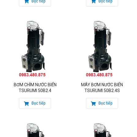
Đọc tiếp
Đọc tiếp
BƠM CHÌM NƯỚC BIỂN
MÁY BƠM NƯỚC BIỂN
TSURUMI 50B2.4
TSURUMI 50B2.4S
Đọc tiếp
Đọc tiếp
*Ứng dụng của sản phẩm
máy bơm chìm nước biển
Tsurumi 100B43.7