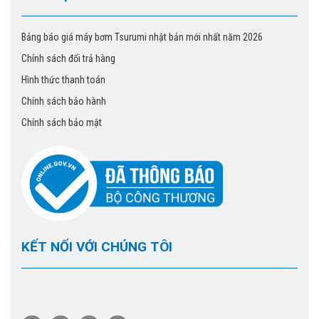
cứ thời điểm nào trong ngày.
Cảm ơn quý khách đã tin tưởng và ủng hộ chúng tôi.
Bảng báo giá máy bơm Tsurumi nhật bản mới nhất năm 2026
Chúng tôi cam kết đem đến cho quý khách những sản
Chính sách đổi trả hàng
phẩm tốt, chất lượng phục vụ và bảo hành sản phẩm
hàng đầu.
Hình thức thanh toán
Chính sách bảo hành
Maybomtsurumi.net
nhà cung cấp máy bơm hàng đầu
Chính sách bảo mật
Việt Nam.
KẾT NỐI VỚI CHÚNG TÔI