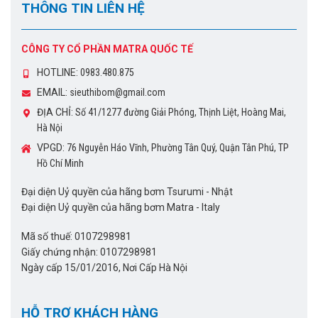
THÔNG TIN LIÊN HỆ
CÔNG TY CỔ PHẦN MATRA QUỐC TẾ
Hình ảnh
bơm chìm hố móng Tsurumi LH422
thân
inox
HOTLINE:
0983.480.875
EMAIL:
sieuthibom@gmail.com
Hãy liên hệ để biết thêm chi tiết và được tư vấn
ĐỊA CHỈ:
Số 41/1277 đường Giải Phóng, Thịnh Liệt, Hoàng Mai,
về
bơm chìm nước thải Tsurumi
Hà Nội
CÔNG TY CỔ PHẦN MATRA QUỐC TẾ
VPGD:
76 Nguyễn Háo Vĩnh, Phường Tân Quý, Quận Tân Phú, TP
Đại diện Uỷ quyền của hãng bơm Tsurumi – Nhật
Hồ Chí Minh
Đại diện Uỷ quyền của hãng bơm Matra – Italy
Đại diện Uỷ quyền của hãng bơm Tsurumi - Nhật
Mobile: 0983.480.875
Đại diện Uỷ quyền của hãng bơm Matra - Italy
Email: sieuthibom@gmail.com
Địa chỉ: Số 41/1277 đường Giải Phóng, Thịnh Liệt,
Mã số thuế: 0107298981
Hoàng Mai, Hà Nội
Giấy chứng nhận: 0107298981
Ngày cấp 15/01/2016, Nơi Cấp Hà Nội
Đặc biệt chúng tôi có đội ngũ kỹ thuật luôn sẵn sàng
tư vấn và hỗ trợ kỹ thuật cho qúy khách hàng vào bất
HỖ TRỢ KHÁCH HÀNG