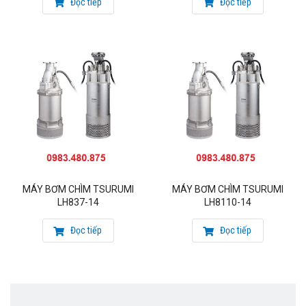
Đọc tiếp
Đọc tiếp
cực thấp, giúp kéo dài tuổi thọ máy bơm)
Kèm cáp tiêu chuẩn 10m
Nhà sản xuất: Tsurumi – Japan
MÁY BƠM CHÌM TSURUMI
MÁY BƠM CHÌM TSURUMI
LH837-14
LH8110-14
Đọc tiếp
Đọc tiếp