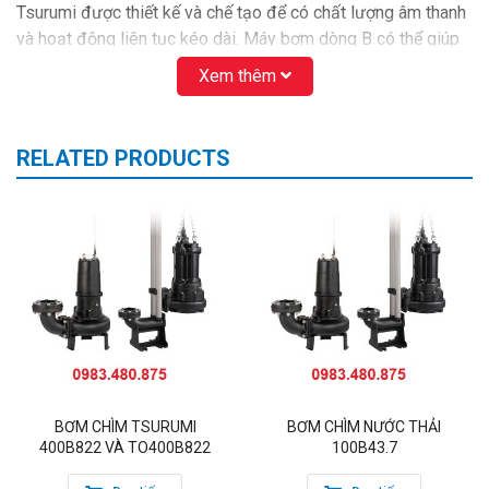
Tsurumi được thiết kế và chế tạo để có chất lượng âm thanh
và hoạt động liên tục kéo dài. Máy bơm dòng B có thể giúp
bạn duy trì hệ thống của mình. cho dù để thoát nước thải, xử
Xem thêm
lý nước, kiểm soát lũ lụt, thủy lợi và các cơ sở giải trí. chạy
ổn định và giảm đáng kể chi phí bảo trì của bạn. Ngoài ra,
máy bơm có thể được cấu hình đặc biệt với các lỗ xả từ 400
RELATED PRODUCTS
mm trở lên, hoặc như một tùy chọn, được điều chỉnh cho các
ứng dụng hố khô, nơi chúng có thể được lắp đặt trong nhà và
bên ngoài bể, cũng như cho nước biển hoặc chất lỏng nhiệt
độ cao, lát nền cách sử dụng chúng tại các nhà máy đóng
tàu và nhà máy điện để lấy và xả nước.
Thông số sản phẩm Máy bơm chìm Tsurumi 800B1490
và TO800B1490
Công suất: 90Kw/ 380V
Qmax = 90 m3/min
BƠM CHÌM TSURUMI
BƠM CHÌM NƯỚC THẢI
400B822 VÀ TO400B822
100B43.7
Hmax = 5,8m
Họng xả: 800mm