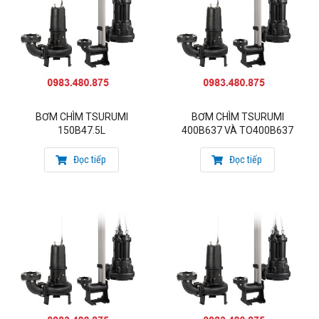
BƠM CHÌM TSURUMI
BƠM CHÌM TSURUMI
150B47.5L
400B637 VÀ TO400B637
Đọc tiếp
Đọc tiếp
Uứng dụng:
+ Bơm chìm thoát nước thải trong hệ xử lý nước thải
+ Bơm chìm thoát nước chống ngập, bơm khai thác nước thô,