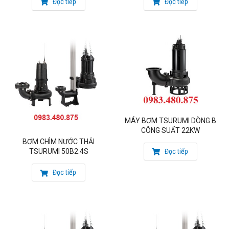
Đọc tiếp
Đọc tiếp
Nhiệt độ chất lỏng: 0- 40°C
Kích thước DxR : 3053×3790 mm
Trọng lượng trừ dây cáp :5600 kg
Vật liệu: Thân, cánh bằng gang
Có bộ phận nâng dầu (Oil Lifter): giúp trục động cơ được bôi
trơn liên tục, nâng cao tuổi thọ cho máy bơm. (Sáng chế độc
quyền của Tsurumi
Kèm cáp tiêu chuẩn: 10m Nhà sản xuất: Tsurumi – Japan
MÁY BƠM TSURUMI DÒNG B
CÔNG SUẤT 22KW
BƠM CHÌM NƯỚC THẢI
Đọc tiếp
TSURUMI 50B2.4S
Đọc tiếp