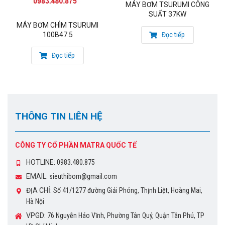
MÁY BƠM TSURUMI CÔNG
1
400B822
TO400B822
DN400
22
380/50
F
SUẤT 37KW
MÁY BƠM CHÌM TSURUMI
2
400B637
TO400B637
DN400
37
380/50
F
Đọc tiếp
100B47.5
3
400B645
TO400B645
DN400
45
380/50
F
Đọc tiếp
4
400B655
TO400B655
DN400
55
380/50
F
5
400B675
TO400B675
DN400
75
380/50
F
6
500B1037
TO500B1037
DN500
37
380/50
F
THÔNG TIN LIÊN HỆ
7
500B1237
TO500B1237
DN500
37
380/60
F
8
500B855
TO500B855
DN500
55
380/50
F
CÔNG TY CỔ PHẦN MATRA QUỐC TẾ
9
500B675
TO500B675
DN500
75
380/50
F
HOTLINE:
0983.480.875
10
500B875
TO500B875
DN500
75
380/60
F
EMAIL:
sieuthibom@gmail.com
* Ứng dụng chính của máy bơm chìm Tsurumi 500B1237
ĐỊA CHỈ:
Số 41/1277 đường Giải Phóng, Thịnh Liệt, Hoàng Mai,
và TO500B1237
Hà Nội
VPGD:
76 Nguyễn Háo Vĩnh, Phường Tân Quý, Quận Tân Phú, TP
Hút nước tầng hầm, chống ngập cho các hộ gia đình, tưới