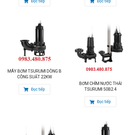
Qmax = 40m3/min (2400m3/h)
Đọc tiếp
Đọc tiếp
Hmax = 9.6m
Họng xả : 500mm
Nhiệt độ chất lỏng: 0- 40°C
Trọng lượng (trừ dây cáp): 2050kg
Vật rắn cho phép đi qua: 225x100mm
Vật liệu: Thân, cánh bằng gang Class F, IP68
Có bộ phận nâng dầu (Oil Lifter): giúp trục động cơ được bôi
trơn liên tục, nâng cao tuổi thọ cho máy bơm. (Sáng chế độc
quyền của Tsurumi)
MÁY BƠM TSURUMI DÒNG B
Kèm cáp tiêu chuẩn: 10m
CÔNG SUẤT 22KW
Nhà sản xuất: Tsurumi – Japan
BƠM CHÌM NƯỚC THẢI
Đọc tiếp
TSURUMI 50B2.4
Đọc tiếp