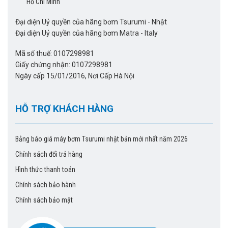
Hồ Chí Minh
tiêu.
Bơm chìm nước thải cho hệ thống xử lý nước thải
Đại diện Uỷ quyền của hãng bơm Tsurumi - Nhật
Đại diện Uỷ quyền của hãng bơm Matra - Italy
Bơm thoát nước thô
, nước mưa chống ngập úng, bơm bùn
lắng sinh học,….
Mã số thuế: 0107298981
Giấy chứng nhận: 0107298981
Hút bùn nước thải hố móng công trình, bơm bùn đặc, bãi
Ngày cấp 15/01/2016, Nơi Cấp Hà Nội
đậu xe công sở.
Hút nước vệ sinh, hóa chất, axit loãng.
HỖ TRỢ KHÁCH HÀNG
Đồng thời giúp nghiền nát những tạp chất trong nước thải,
cho các bể chứa nước nhỏ, bể cá, đài phun, tiểu cảnh có
mực nước chứa thấp.
Bảng báo giá máy bơm Tsurumi nhật bản mới nhất năm 2026
Chính sách đổi trả hàng
Bơm nước thải công nghiệp nặng.
Hình thức thanh toán
Hiệu suất làm việc trong điều kiện không thuận lợi.
Chính sách bảo hành
Độ mài mòn thấp.
Chính sách bảo mật
Chi tiết xin vui lòng liên hệ để được tư vấn :