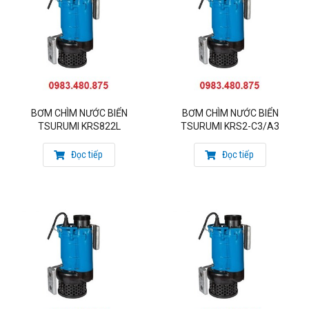
đương
Dưới đây, Quý khách có thể tham khảo quy trình biến
một máy bơm KRS thông thường thanh một máy bơm có
khả năng bơm được nước biển
BƠM CHÌM NƯỚC BIỂN
BƠM CHÌM NƯỚC BIỂN
TSURUMI KRS822L
TSURUMI KRS2-C3/A3
Đọc tiếp
Đọc tiếp