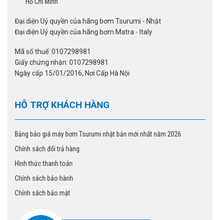
Hồ Chí Minh
Đại diện Uỷ quyền của hãng bơm Tsurumi – Nhật
Đại diện Uỷ quyền của hãng bơm Tsurumi - Nhật
Đại diện Uỷ quyền của hãng bơm Matra – Italy
Đại diện Uỷ quyền của hãng bơm Matra - Italy
Mobile: 0983.480.875
Mã số thuế: 0107298981
Giấy chứng nhận: 0107298981
Email: sieuthibom@gmail.com
Ngày cấp 15/01/2016, Nơi Cấp Hà Nội
Địa chỉ: Số 238 Nguyễn Xiển, phường Hạ Đình, Thanh Xuân,
HỖ TRỢ KHÁCH HÀNG
Hà Nội
Kho hàng: Ngõ 270 Nguyễn Xiển, phường Hạ Đình, Thanh
Bảng báo giá máy bơm Tsurumi nhật bản mới nhất năm 2026
Xuân, Hà Nội
Chính sách đổi trả hàng
=> Xem thêm sản phẩm liên quan:
Máy bơm nước biển
Hình thức thanh toán
Tsurumi KRS2-C3/A3
Chính sách bảo hành
Chính sách bảo mật