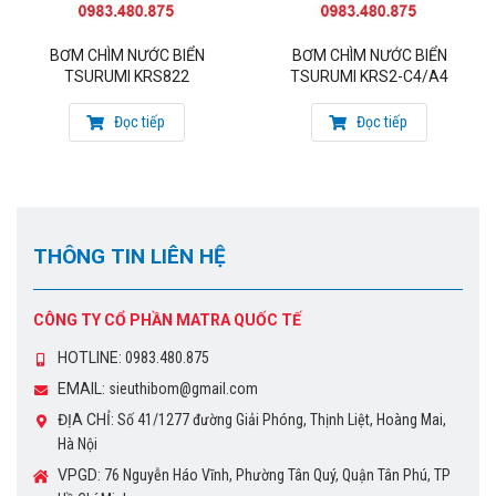
BƠM CHÌM NƯỚC BIỂN
BƠM CHÌM NƯỚC BIỂN
TSURUMI KRS822
TSURUMI KRS2-C4/A4
Đọc tiếp
Đọc tiếp
THÔNG TIN LIÊN HỆ
CÔNG TY CỔ PHẦN MATRA QUỐC TẾ
Để tìm hiểu thêm hoặc đặt mua sản phẩm
bơm chìm
HOTLINE:
0983.480.875
Tsurumi
, Quý khách vui lòng liên hệ với chúng tôi:
EMAIL:
sieuthibom@gmail.com
Thông tin liên hệ mua hàng:
ĐỊA CHỈ:
Số 41/1277 đường Giải Phóng, Thịnh Liệt, Hoàng Mai,
Hà Nội
CÔNG TY CỔ PHẦN MATRA QUỐC TẾ
VPGD:
76 Nguyễn Háo Vĩnh, Phường Tân Quý, Quận Tân Phú, TP