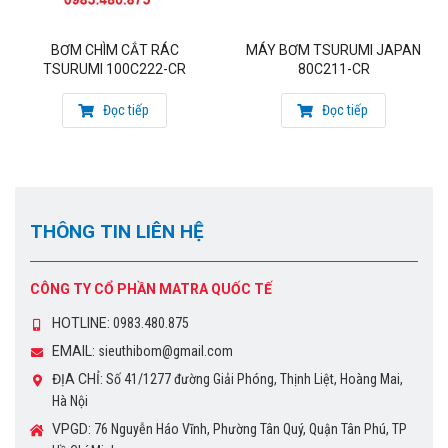
công nghiệp, nhà máy thực phẩm.
Các công trình lớn, trại chăn nuôi, khu xử lý nước thải
BƠM CHÌM CẮT RÁC
MÁY BƠM TSURUMI JAPAN
bệnh viện, trung tâm y tế, sinh hoạt công cộng.
TSURUMI 100C222-CR
80C211-CR
Nuôi trồng thủy sản và xử lý nước có chứa hóa chất nồng
Đọc tiếp
Đọc tiếp
độ thấp, bùn, cát, đá, sỏi nhỏ, chất rắn khác.
Sản phẩm bảo hành: 12 tháng.
Miễn phí vận chuyển trong nội thành. Vận chuyển và lắp đặt
THÔNG TIN LIÊN HỆ
nhanh chóng
Cảm ơn quý khách đã ghé thăm trang web của chúng tôi.
CÔNG TY CỔ PHẦN MATRA QUỐC TẾ
HOTLINE:
0983.480.875
CÔNG TY CỔ PHẦN MATRA QUỐC TẾ
EMAIL:
sieuthibom@gmail.com
Đại diện Uỷ quyền của hãng bơm Tsurumi – Nhật
ĐỊA CHỈ:
Số 41/1277 đường Giải Phóng, Thịnh Liệt, Hoàng Mai,
Hà Nội
Đại diện Uỷ quyền của hãng bơm Matra – Italy
VPGD:
76 Nguyễn Háo Vĩnh, Phường Tân Quý, Quận Tân Phú, TP