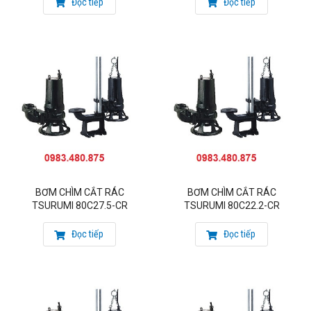
bôi trơn liên tục, nâng cao tuổi thọ cho máy bơm. (Sáng
Đọc tiếp
Đọc tiếp
chế độc quyền của Tsurumi)
Kèm cáp tiêu chuẩn 10m
Nhà sản xuất: Tsurumi – Japan
BƠM CHÌM CẮT RÁC
BƠM CHÌM CẮT RÁC
TSURUMI 80C27.5-CR
TSURUMI 80C22.2-CR
Đọc tiếp
Đọc tiếp