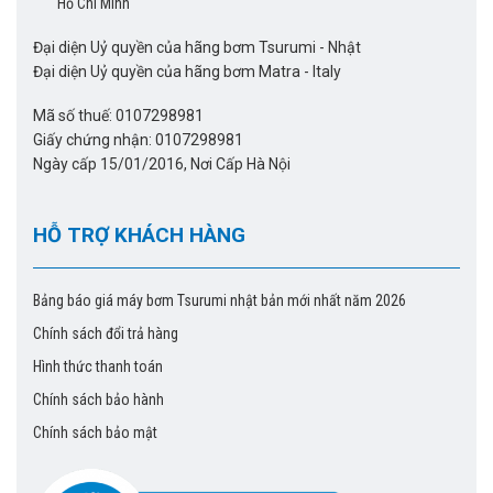
Hồ Chí Minh
Mobile: 0983 480 875
Đại diện Uỷ quyền của hãng bơm Tsurumi - Nhật
Email: sieuthibom@gmail.com
Đại diện Uỷ quyền của hãng bơm Matra - Italy
Địa chỉ: Số 41/1277 đường Giải Phóng, Thịnh Liệt, Hoàng
Mã số thuế: 0107298981
Mai, Hà Nội
Giấy chứng nhận: 0107298981
Ngày cấp 15/01/2016, Nơi Cấp Hà Nội
Công ty chúng tôi là nhà phân phối
bơm nước thải tsurumi
hàng đầu Việt Nam!!
HỖ TRỢ KHÁCH HÀNG
Đặc biệt chúng tôi có đội ngũ kỹ thuật luôn sẵn sàng tư vấn
và hỗ trợ kỹ thuật cho qúy khách hàng vào bất cứ thời điểm
Bảng báo giá máy bơm Tsurumi nhật bản mới nhất năm 2026
nào trong ngày.
Chính sách đổi trả hàng
Hình thức thanh toán
Cảm ơn quý khách đã tin tưởng và ủng hộ chúng tôi. Chúng
tôi cam kết đem đến cho quý khách những sản phẩm tốt,
Chính sách bảo hành
chất lượng phục vụ và bảo hành sản phẩm hàng đầu.
Chính sách bảo mật
Kính chúc quý khách hàng An Khang – Thịnh Vượng và tiếp