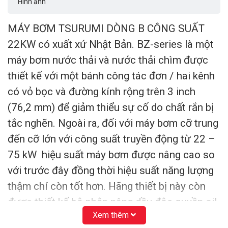
Hình ảnh
MÁY BƠM TSURUMI DÒNG B CÔNG SUẤT
22KW có xuất xứ Nhật Bản. BZ-series là một
máy bơm nước thải và nước thải chìm được
thiết kế với một bánh công tác đơn / hai kênh
có vỏ bọc và đường kính rộng trên 3 inch
(76,2 mm) để giảm thiểu sự cố do chất rắn bị
tắc nghẽn. Ngoài ra, đối với máy bơm cỡ trung
đến cỡ lớn với công suất truyền động từ 22 –
75 kW hiệu suất máy bơm được nâng cao so
với trước đây đồng thời hiệu suất năng lượng
thậm chí còn tốt hơn. Hãng thiết bị này còn
được thiết kế bộ phận nâng dầu độc quyền oil
Xem thêm
lifter giúp trục bơm, phớt cơ luôn được bôi