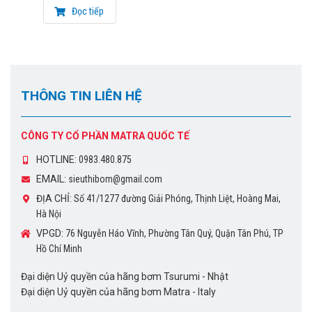
nước chống ngập úng.
Đọc tiếp
THÔNG TIN LIÊN HỆ TƯ VẤN
CÔNG TY CỔ PHẦN MATRA QUỐC TẾ
THÔNG TIN LIÊN HỆ
Đại diện Uỷ quyền của hãng bơm Tsurumi – Nhật
Đại diện Uỷ quyền của hãng
máy bơm nước Matra
– Italy
CÔNG TY CỔ PHẦN MATRA QUỐC TẾ
Mobile:
0983.480.875
HOTLINE:
0983.480.875
Email: sieuthibom@gmail.com
EMAIL:
sieuthibom@gmail.com
Địa chỉ: 238 Đường Nguyễn Xiển , Phường Hạ Đình, Quận
ĐỊA CHỈ:
Số 41/1277 đường Giải Phóng, Thịnh Liệt, Hoàng Mai,
Thanh Xuân, TP Hà Nội ,Việt Nam
Hà Nội
VPGD:
76 Nguyễn Háo Vĩnh, Phường Tân Quý, Quận Tân Phú, TP
Tại Hồ Chí Minh: 76 Nguyễn Háo Vĩnh,
Hồ Chí Minh
Phường Tân Qúy, Quận Tân Phú
Đại diện Uỷ quyền của hãng bơm Tsurumi - Nhật
Miễn Phí vận chuyển nội thành Hà Nội, Hồ Chí
Đại diện Uỷ quyền của hãng bơm Matra - Italy
Minh