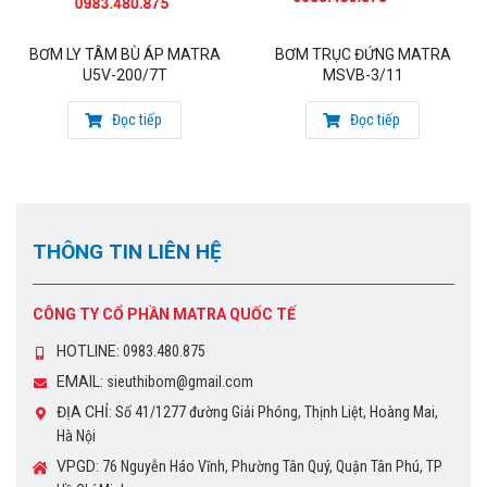
BƠM LY TÂM BÙ ÁP MATRA
BƠM TRỤC ĐỨNG MATRA
U5V-200/7T
MSVB-3/11
Đọc tiếp
Đọc tiếp
THÔNG TIN LIÊN HỆ
CÔNG TY CỔ PHẦN MATRA QUỐC TẾ
HOTLINE:
0983.480.875
EMAIL:
sieuthibom@gmail.com
ĐỊA CHỈ:
Số 41/1277 đường Giải Phóng, Thịnh Liệt, Hoàng Mai,
Hà Nội
VPGD:
76 Nguyễn Háo Vĩnh, Phường Tân Quý, Quận Tân Phú, TP