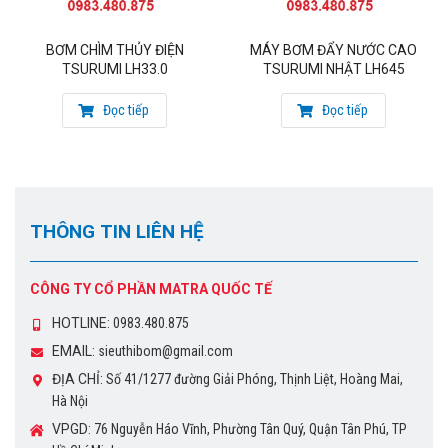
Tại Hồ Chí Minh: 76 Nguyễn Háo Vĩnh,
Phường Tân Qúy, Quận Tân Phú
BƠM CHÌM THỦY ĐIỆN
MÁY BƠM ĐẨY NƯỚC CAO
TSURUMI LH33.0
TSURUMI NHẬT LH645
Đọc tiếp
Đọc tiếp
THÔNG TIN LIÊN HỆ
CÔNG TY CỔ PHẦN MATRA QUỐC TẾ
HOTLINE:
0983.480.875
EMAIL:
sieuthibom@gmail.com
ĐỊA CHỈ:
Số 41/1277 đường Giải Phóng, Thịnh Liệt, Hoàng Mai,
Hà Nội
VPGD:
76 Nguyễn Háo Vĩnh, Phường Tân Quý, Quận Tân Phú, TP