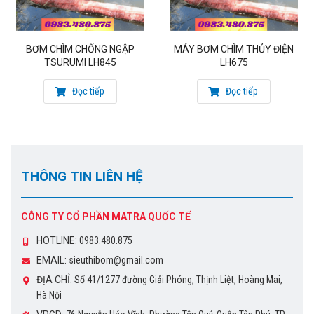
BƠM CHÌM CHỐNG NGẬP
MÁY BƠM CHÌM THỦY ĐIỆN
TSURUMI LH845
LH675
Đọc tiếp
Đọc tiếp
THÔNG TIN LIÊN HỆ
CÔNG TY CỔ PHẦN MATRA QUỐC TẾ
HOTLINE:
0983.480.875
EMAIL:
sieuthibom@gmail.com
ĐỊA CHỈ:
Số 41/1277 đường Giải Phóng, Thịnh Liệt, Hoàng Mai,
Hà Nội