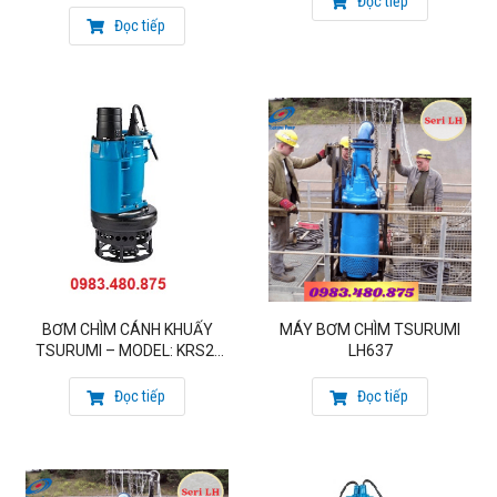
Đọc tiếp
Lai Châu ở Tỉnh Lai Châu,
Bơm chìm hố móng
Thuỷ điện
Đọc tiếp
Tuyên Quang – tỉnh Tuyên Quang,
Bơm chìm hố móng
Thuỷ
điện Hoà Bình tại tỉnh Hoà Bình, Các Công trình thuỷ lợi thoát
lũ lớn ở những nơi có độ dốc cao cần dùng như: Bơm chìm
thoát lũ tại Sơn La,
Bơm chìm thoát lũ tại Ninh Bình,
Bơm
chìm thoát lũ tại Hà Giang,
Bơm chìm thoát lũ tại Lào
Cai,
Bơm chìm thoát lũ tại Yên Bán,
Bơm chìm thoát lũ tại
Bắc Giang…..
>>
Xem thêm các sản phẩm cột áp cao chuyên dành cho
thủy điện là dòng
bơm chìm LH
Chi tiết xin vui lòng liên hệ để được tư vấn :
BƠM CHÌM CÁNH KHUẤY
MÁY BƠM CHÌM TSURUMI
TSURUMI – MODEL: KRS2-
LH637
80
CÔNG TY CỔ PHẦN MATRA QUỐC TẾ
Đọc tiếp
Đọc tiếp
Đại diện Uỷ quyền của hãng bơm Tsurumi – Nhật
Đại diện Uỷ quyền của hãng bơm Matra – Italy
Mobile: 0983.480.875
Email: sieuthibom@gmail.com