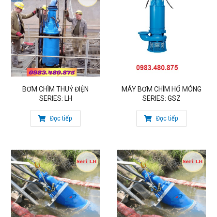
Địa chỉ: Số 41/1277 đường Giải Phóng, Thịnh Liệt, Hoàng
Mai, Hà Nội
BƠM CHÌM THUỶ ĐIỆN
MÁY BƠM CHÌM HỐ MÓNG
SERIES: LH
SERIES: GSZ
Đọc tiếp
Đọc tiếp