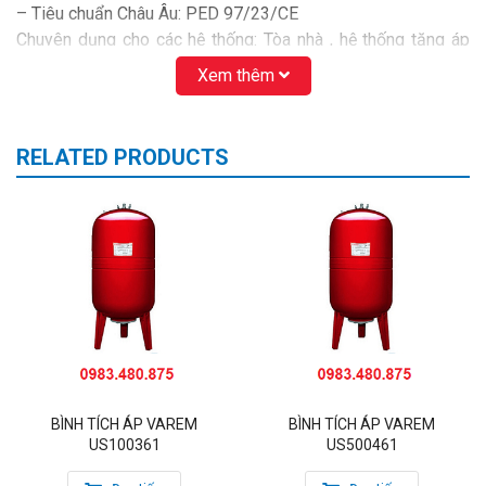
– Tiêu chuẩn Châu Âu: PED 97/23/CE
Chuyên dụng cho các hệ thống: Tòa nhà , hệ thống tăng áp
cấp nước nhà máy , PCCC , xử lý môi trường ….
Xem thêm
Dùng để duy trì áp lực nước trong hệ thống cấp nước chung
cư, nhà cao tầng, hộ gia đình, nhà máy, sản xuất công nghiệp
BÌNH ĐIỀU ÁP VAREM CỦA Ý ÁP LỰC 10 BAR VÀ 16 BAR
RELATED PRODUCTS
TỪ 24L ĐẾN 1000L, BÌNH ÁP LỰC VAREM, BÌNH TÍCH ÁP
VAREM, RUỘT BÌNH VAREM TỪ 24L ĐẾN 1000L
BÌNH TÍCH ÁP VAREM
BÌNH TÍCH ÁP VAREM
US100361
US500461