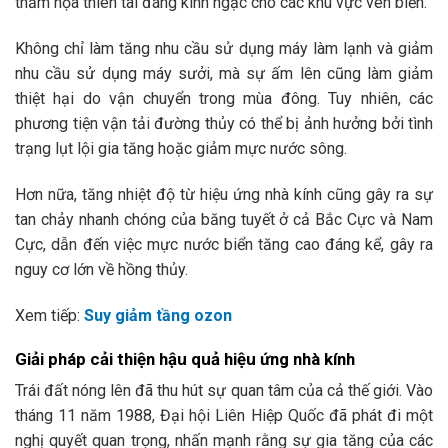
thảm họa thiên tai đáng kinh ngạc cho các khu vực ven biển.
Không chỉ làm tăng nhu cầu sử dụng máy làm lạnh và giảm
nhu cầu sử dụng máy sưởi, mà sự ấm lên cũng làm giảm
thiệt hại do vận chuyển trong mùa đông. Tuy nhiên, các
phương tiện vận tải đường thủy có thể bị ảnh hưởng bởi tình
trạng lụt lội gia tăng hoặc giảm mực nước sông.
Hơn nữa, tăng nhiệt độ từ hiệu ứng nhà kính cũng gây ra sự
tan chảy nhanh chóng của băng tuyết ở cả Bắc Cực và Nam
Cực, dẫn đến việc mực nước biển tăng cao đáng kể, gây ra
nguy cơ lớn về hồng thủy.
Xem tiếp:
Suy giảm tầng ozon
Giải pháp cải thiện hậu quả hiệu ứng nhà kính
Trái đất nóng lên đã thu hút sự quan tâm của cả thế giới. Vào
tháng 11 năm 1988, Đại hội Liên Hiệp Quốc đã phát đi một
nghị quyết quan trọng, nhấn mạnh rằng sự gia tăng của các