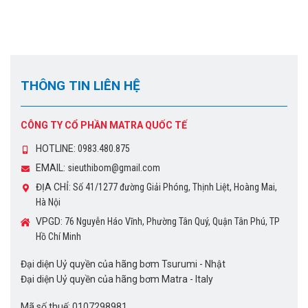
THÔNG TIN LIÊN HỆ
CÔNG TY CỔ PHẦN MATRA QUỐC TẾ
HOTLINE:
0983.480.875
EMAIL:
sieuthibom@gmail.com
ĐỊA CHỈ:
Số 41/1277 đường Giải Phóng, Thịnh Liệt, Hoàng Mai,
Hà Nội
VPGD:
76 Nguyễn Háo Vĩnh, Phường Tân Quý, Quận Tân Phú, TP
Hồ Chí Minh
Đại diện Uỷ quyền của hãng bơm Tsurumi - Nhật
Đại diện Uỷ quyền của hãng bơm Matra - Italy
Mã số thuế: 0107298981