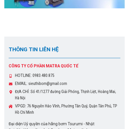
THÔNG TIN LIÊN HỆ
CÔNG TY CỔ PHẦN MATRA QUỐC TẾ
HOTLINE:
0983.480.875
EMAIL:
sieuthibom@gmail.com
ĐỊA CHỈ:
Số 41/1277 đường Giải Phóng, Thịnh Liệt, Hoàng Mai,
Hà Nội
VPGD:
76 Nguyễn Háo Vĩnh, Phường Tân Quý, Quận Tân Phú, TP
Hồ Chí Minh
Đại diện Uỷ quyền của hãng bơm Tsurumi - Nhật