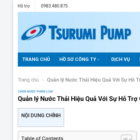
Skip
Hỗ trợ
0983.480.875
to
content
TRANG CHỦ
HỒ SƠ CÔNG TY
DỊCH VỤ
Trang chủ
»
Quản lý Nước Thải Hiệu Quả Với Sự Hỗ 
CHƯA ĐƯỢC PHÂN LOẠI
Quản lý Nước Thải Hiệu Quả Với Sự Hỗ Tr
NỘI DUNG CHÍNH
Table of Contents