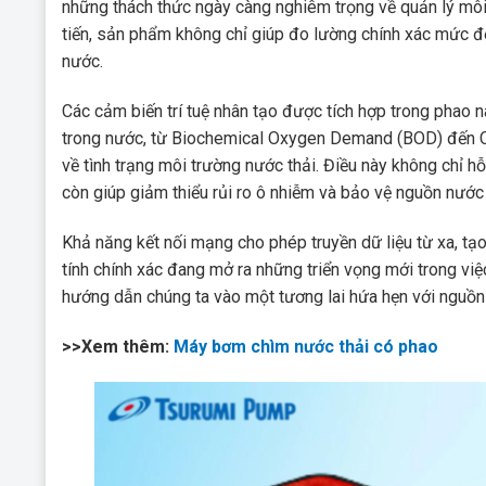
những thách thức ngày càng nghiêm trọng về quản lý môi 
tiến, sản phẩm không chỉ giúp đo lường chính xác mức độ
nước.
Các cảm biến trí tuệ nhân tạo được tích hợp trong phao 
trong nước, từ Biochemical Oxygen Demand (BOD) đến C
về tình trạng môi trường nước thải. Điều này không chỉ h
còn giúp giảm thiểu rủi ro ô nhiễm và bảo vệ nguồn nướ
Khả năng kết nối mạng cho phép truyền dữ liệu từ xa, tạo 
tính chính xác đang mở ra những triển vọng mới trong vi
hướng dẫn chúng ta vào một tương lai hứa hẹn với nguồ
>>Xem thêm:
Máy bơm chìm nước thải có phao