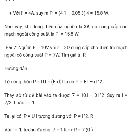
+ Với I’ = 4A, suy ra P’ = (4.1 – 0,05.3).4 = 15,8 W.
Như vậy, khi dòng điện của nguồn là 3A, nó cung cấp cho
mạch ngoài công suất là P’ = 15,8 W.
Bài 2: Nguồn E = 10V với r = 3Ω cung cấp cho điện trở mạch
ngoài có công suất P = 7W. Tìm giá trị R.
Hướng dẫn
Từ công thức P = U.I = (E-rI)I ta có P = E.I – r.I^2.
Thay số từ đề bài vào ta được: 7 = 10.I – 3.I^2. Suy ra I =
7/3 hoặc I = 1.
Ta lại có: P = U.I tương đương với P = I^2. R
Với I = 1, tương đương: 7 = 1.R => R = 7 (Ω )