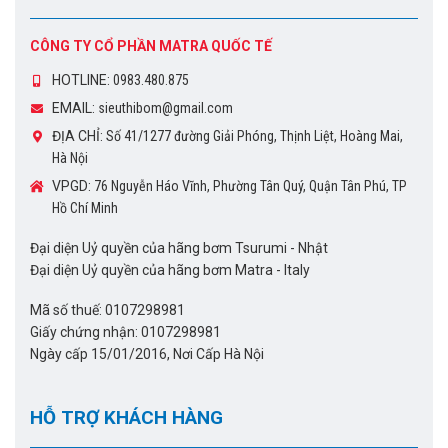
CÔNG TY CỔ PHẦN MATRA QUỐC TẾ
HOTLINE:
0983.480.875
EMAIL:
sieuthibom@gmail.com
ĐỊA CHỈ:
Số 41/1277 đường Giải Phóng, Thịnh Liệt, Hoàng Mai,
Hà Nội
VPGD:
76 Nguyễn Háo Vĩnh, Phường Tân Quý, Quận Tân Phú, TP
Hồ Chí Minh
Đại diện Uỷ quyền của hãng bơm Tsurumi - Nhật
Đại diện Uỷ quyền của hãng bơm Matra - Italy
Mã số thuế: 0107298981
Giấy chứng nhận: 0107298981
Ngày cấp 15/01/2016, Nơi Cấp Hà Nội
HỖ TRỢ KHÁCH HÀNG