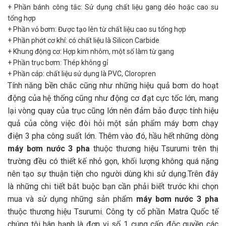
+ Phần bánh công tắc: Sử dụng chất liệu gang dẻo hoặc cao su
tổng hợp
+ Phần vỏ bơm: Được tạo lên từ chất liệu cao su tổng hợp
+ Phần phớt cơ khí: có chất liệu là Silicon Carbide
+ Khung động cơ: Hợp kim nhôm, một số làm từ gang
+ Phần trục bơm: Thép không gỉ
+ Phần cáp: chất liệu sử dụng là PVC, Cloropren
Tính năng bền chắc cũng như những hiệu quả bơm do hoạt
động của hệ thống cũng như động cơ đạt cực tốc lớn, mang
lại vòng quay của trục cũng lớn nên đảm bảo được tính hiệu
quả của công việc đòi hỏi một sản phẩm máy bơm chạy
điện 3 pha công suất lớn. Thêm vào đó, hầu hết những dòng
máy bơm nước 3 pha
thuộc thương hiệu Tsurumi trên thị
trường đều có thiết kế nhỏ gọn, khối lượng không quá nặng
nên tạo sự thuận tiện cho người dùng khi sử dụng.Trên đây
là những chi tiết bắt buộc bạn cần phải biết trước khi chọn
mua và sử dụng những sản phẩm
máy bơm nước 3 pha
thuộc thương hiệu Tsurumi. Công ty cổ phần Matra Quốc tế
chúng tôi hân hạnh là đơn vị số 1 cung cấp độc quyền các