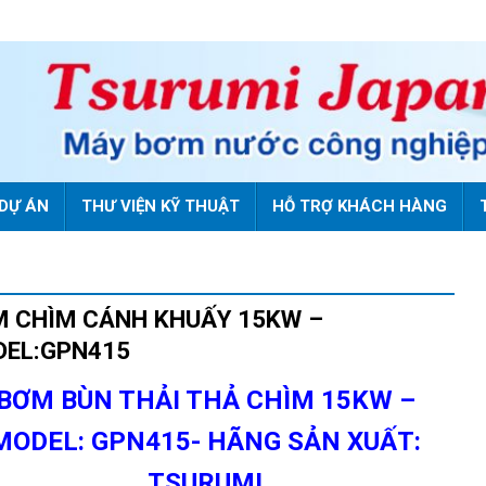
DỰ ÁN
THƯ VIỆN KỸ THUẬT
HỖ TRỢ KHÁCH HÀNG
 CHÌM CÁNH KHUẤY 15KW –
EL:GPN415
BƠM BÙN THẢI THẢ CHÌM 15KW –
MODEL: GPN415- HÃNG SẢN XUẤT:
TSURUMI