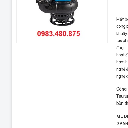
Máy b
dòng b
khuấy,
tác ph
được t
hoạt đ
bơm b
nghệ 
nghệ c
Công 
Tsuru
bùn t
MODE
GPN4