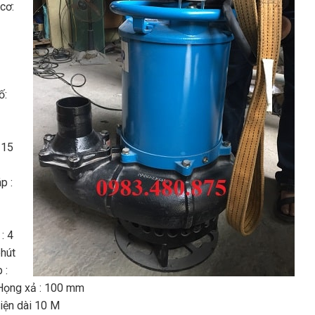
cơ:
ố:
 15
p :
: 4
hút
 :
ọng xả : 100 mm
iện dài 10 M