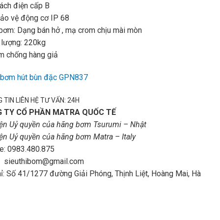
ách điện cấp B
ảo vệ động cơ IP 68
bơm: Dạng bán hở , mạ crom chịu mài mòn
 lượng: 220kg
m chống hàng giả
bơm hút bùn đặc GPN837
 TIN LIÊN HỆ TƯ VẤN: 24H
 TY CỔ PHẦN MATRA QUỐC TẾ
iện Uỷ quyền của hãng bơm Tsurumi – Nhật
iện Uỷ quyền của hãng bơm Matra – Italy
e: 0983.480.875
: sieuthibom@gmail.com
hỉ: Số 41/1277 đường Giải Phóng, Thịnh Liệt, Hoàng Mai, Hà