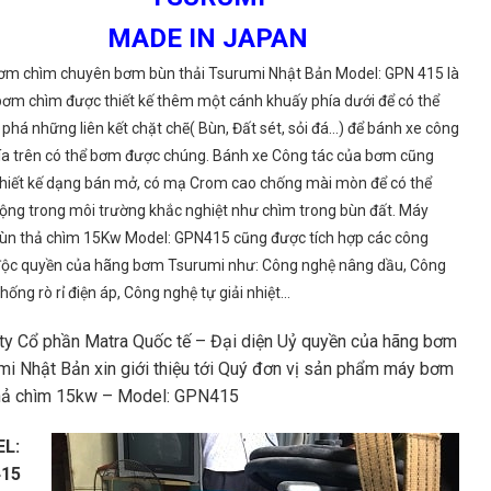
MADE IN JAPAN
ơm chìm chuyên bơm bùn thải Tsurumi Nhật Bản Model: GPN 415 là
ơm chìm được thiết kế thêm một cánh khuấy phía dưới để có thể
 phá những liên kết chặt chẽ( Bùn, Đất sét, sỏi đá…) để bánh xe công
ía trên có thể bơm được chúng. Bánh xe Công tác của bơm cũng
hiết kế dạng bán mở, có mạ Crom cao chống mài mòn để có thể
ộng trong môi trường khắc nghiệt như chìm trong bùn đất. Máy
ùn thả chìm 15Kw Model: GPN415 cũng được tích hợp các công
độc quyền của hãng bơm Tsurumi như: Công nghệ nâng dầu, Công
hống rò rỉ điện áp, Công nghệ tự giải nhiệt…
ty Cổ phần Matra Quốc tế – Đại diện Uỷ quyền của hãng bơm
mi Nhật Bản xin giới thiệu tới Quý đơn vị sản phẩm máy bơm
hả chìm 15kw – Model: GPN415
L:
15