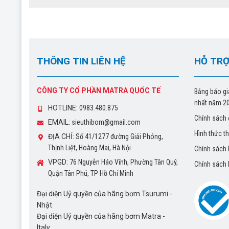
THÔNG TIN LIÊN HỆ
HỖ TRỢ
CÔNG TY CỔ PHẦN MATRA QUỐC TẾ
Bảng báo gi
nhất năm 2
HOTLINE:
0983.480.875
Chính sách 
EMAIL:
sieuthibom@gmail.com
Hình thức t
ĐỊA CHỈ:
Số 41/1277 đường Giải Phóng,
Thịnh Liệt, Hoàng Mai, Hà Nội
Chính sách
VPGD:
76 Nguyễn Háo Vĩnh, Phường Tân Quý,
Chính sách
Quận Tân Phú, TP Hồ Chí Minh
Đại diện Uỷ quyền của hãng bơm Tsurumi -
Nhật
Đại diện Uỷ quyền của hãng bơm Matra -
Italy