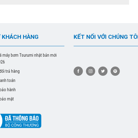
 KHÁCH HÀNG
KẾT NỐI VỚI CHÚNG TÔ
á máy bơm Tsurumi nhật bản mới
026
đổi trả hàng
hanh toán
 bảo hành
 bảo mật