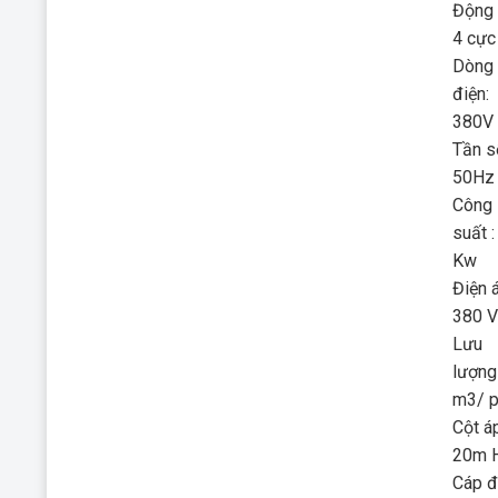
Động 
4 cực
Dòng
điện:
380V
Tần s
50Hz
Công
suất :
Kw
Điện á
380 V
Lưu
lượng 
m3/ p
Cột áp
20m H
Cáp đ