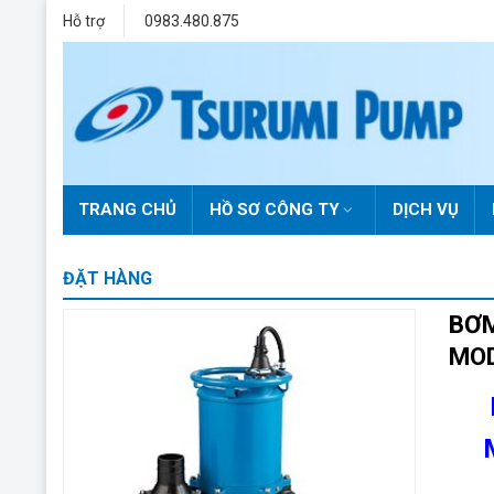
Skip
Hỗ trợ
0983.480.875
to
content
TRANG CHỦ
HỒ SƠ CÔNG TY
DỊCH VỤ
ĐẶT HÀNG
BƠM
MOD