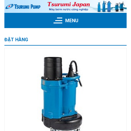
Skip
to
content
MENU
ĐẶT HÀNG