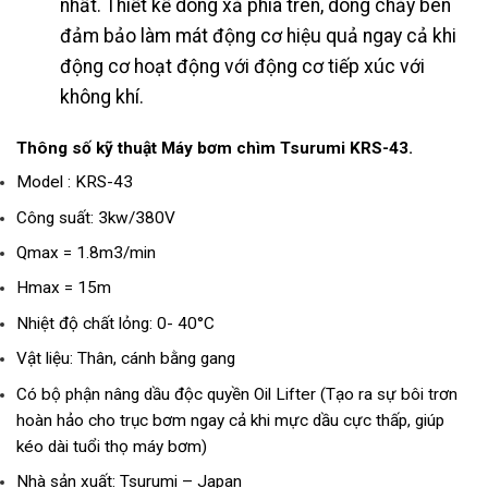
nhất. Thiết kế dòng xả phía trên, dòng chảy bên
đảm bảo làm mát động cơ hiệu quả ngay cả khi
động cơ hoạt động với động cơ tiếp xúc với
không khí.
Thông số kỹ thuật Máy bơm chìm Tsurumi KRS-43.
Model : KRS-43
Công suất: 3kw/380V
Qmax = 1.8m3/min
Hmax = 15m
Nhiệt độ chất lỏng: 0- 40°C
Vật liệu: Thân, cánh bằng gang
Có bộ phận nâng dầu độc quyền Oil Lifter (Tạo ra sự bôi trơn
hoàn hảo cho trục bơm ngay cả khi mực dầu cực thấp, giúp
kéo dài tuổi thọ máy bơm)
Nhà sản xuất: Tsurumi – Japan