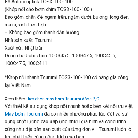
Bộ Autocouplink TOS3-100-100
(Khớp nối cho bơm chìm TOS3-100-100.)
Bao gồm: chân đế, ngàm trên, ngàm dưới, bulong, long đen,
ma ni, xích treo bơm
– Không bao gồm thanh dẫn hướng
Nhà sản xuất: Tsurumi
Xuất xứ : Nhật bản
Dùng cho bơm chìm: 100B45.5, 100B47.5, 100C45.5,
100C47.5, 100C411
*Khớp nối nhanh Tsurumi TOS3-100-100 có hàng gia công
tại Việt Nam
Xem thêm :
lựa chọn máy bơm Tsurumi dòng B,C
Với thiết kế sử dụng khớp nối nhanh hoặc bên kết nối ưu việt,
Máy bơm Tsurumi
đã có nhiều phương pháp lắp đặt và sử
dụng chất lượng cao đáp ứng nhiều địa hình và công trình
cũng như địa bàn sản xuất của từng đơn vị . Tsurumi luôn lỗ
lực phát triển cùng công trình của bạn