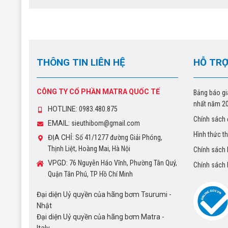
THÔNG TIN LIÊN HỆ
HỖ TRỢ
CÔNG TY CỔ PHẦN MATRA QUỐC TẾ
Bảng báo gi
nhất năm 2
HOTLINE:
0983.480.875
Chính sách 
EMAIL:
sieuthibom@gmail.com
Hình thức t
ĐỊA CHỈ:
Số 41/1277 đường Giải Phóng,
Thịnh Liệt, Hoàng Mai, Hà Nội
Chính sách
VPGD:
76 Nguyễn Háo Vĩnh, Phường Tân Quý,
Chính sách
Quận Tân Phú, TP Hồ Chí Minh
Đại diện Uỷ quyền của hãng bơm Tsurumi -
Nhật
Đại diện Uỷ quyền của hãng bơm Matra -
Italy