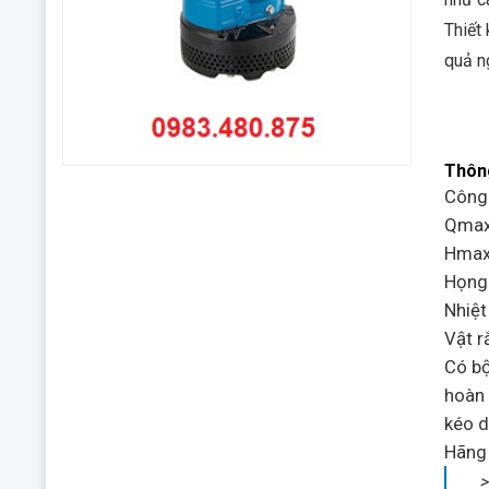
Thiết
quả n
Thôn
Công 
Qmax
Hmax
Họng
Nhiệt
Vật r
Có bộ
hoàn 
kéo d
Hãng 