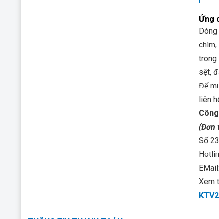
Ứng 
Dòng
chìm,
trong
sệt, 
Để m
liên h
Công 
(Đơn 
Số 23
Hotli
EMail
Xem t
KTV2