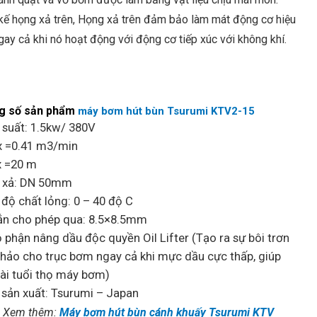
 kế họng xả trên, Họng xả trên đảm bảo làm mát động cơ hiệu
gay cả khi nó hoạt động với động cơ tiếp xúc với không khí.
g số sản phẩm
máy bơm hút bùn Tsurumi KTV2-15
suất: 1.5kw/ 380V
 =0.41 m3/min
 =20 m
 xả: DN 50mm
 độ chất lỏng: 0 – 40 độ C
ắn cho phép qua: 8.5×8.5mm
 phận nâng dầu độc quyền Oil Lifter (Tạo ra sự bôi trơn
hảo cho trục bơm ngay cả khi mực dầu cực thấp, giúp
ài tuổi thọ máy bơm)
sản xuất: Tsurumi – Japan
> Xem thêm:
Máy bơm hút bùn cánh khuấy Tsurumi KTV