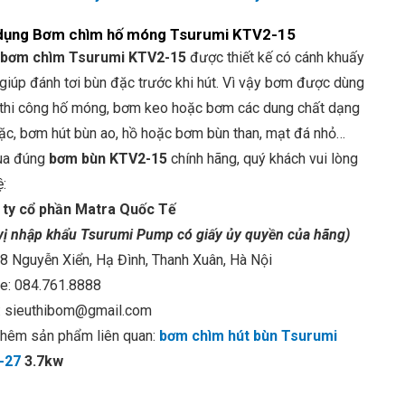
dụng Bơm chìm hố móng Tsurumi KTV2-15
bơm chìm Tsurumi KTV2-15
được thiết kế có cánh khuấy
 giúp đánh tơi bùn đặc trước khi hút. Vì vậy bơm được dùng
 thi công hố móng, bơm keo hoặc bơm các dung chất dạng
đặc, bơm hút bùn ao, hồ hoặc bơm bùn than, mạt đá nhỏ…
ua đúng
bơm bùn KTV2-15
chính hãng, quý khách vui lòng
ệ:
ty cổ phần Matra Quốc Tế
vị nhập khẩu Tsurumi Pump có giấy ủy quyền của hãng)
8 Nguyễn Xiển, Hạ Đình, Thanh Xuân, Hà Nội
ne: 084.761.8888
: sieuthibom@gmail.com
hêm sản phẩm liên quan:
bơm chìm hút bùn Tsurumi
-27
3.7kw