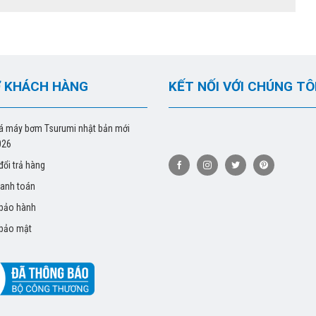
 KHÁCH HÀNG
KẾT NỐI VỚI CHÚNG TÔ
á máy bơm Tsurumi nhật bản mới
026
đổi trả hàng
hanh toán
 bảo hành
 bảo mật