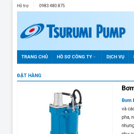
Skip
Hỗ trợ
0983.480.875
to
content
TRANG CHỦ
HỒ SƠ CÔNG TY
DỊCH VỤ
ĐẶT HÀNG
Bơm
Bơm 
và cá
pha, 
nhưng
như c