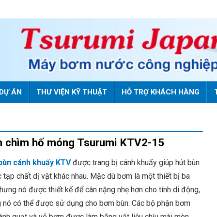
DỰ ÁN
THƯ VIỆN KỸ THUẬT
HỖ TRỢ KHÁCH HÀNG
 chìm hố móng Tsurumi KTV2-15
bùn cánh khuấy KTV
được trang bị cánh khuấy giúp hút bùn
c tạp chất dị vật khác nhau. Mặc dù bơm là một thiết bị ba
nhưng nó được thiết kế để cân nặng nhẹ hơn cho tính di động,
 nó có thể được sử dụng cho bơm bùn. Các bộ phận bơm
ánh quạt và vỏ bơm được làm bằng vật liệu chịu mài mòn.