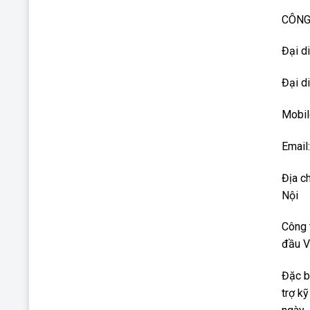
CÔNG
Đại d
Đại d
Mobil
Email
Địa c
Nội
Công 
đầu V
Đặc b
trợ k