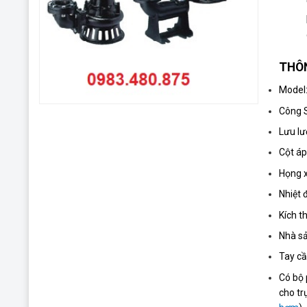
THÔN
Model
Công 
Lưu l
Cột á
Họng 
Nhiệt 
Kích t
Nhà sả
Tay c
Có bộ 
cho tr