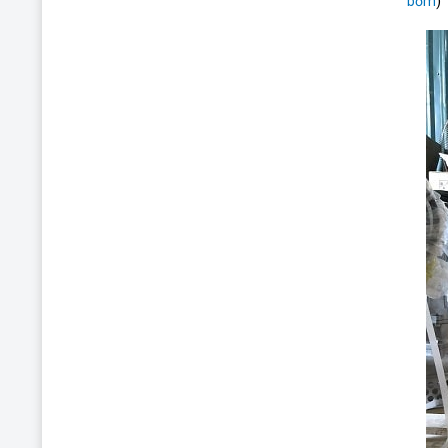
bơm
)