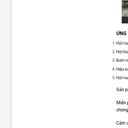
ỨNG 
Hút nư
Hút bù
Bơm nư
Hiệu s
Hút nư
Sản p
Miễn 
chón
Cảm ơ