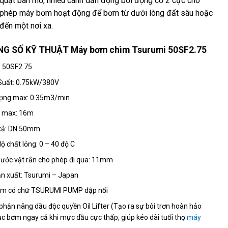
quạt bán mở, nhiều cánh dẫn động bởi động cơ 2 cực cho
phép máy bơm hoạt động để bơm từ dưới lòng đất sâu hoặc
đến một nơi xa.
G SỐ KỸ THUẬT Máy bơm chìm Tsurumi 50SF2.75
: 50SF2.75
Suất: 0.75kW/380V
ượng max: 0.35m3/min
p max: 16m
xả: DN 50mm
độ chất lỏng: 0 – 40 độ C
hước vật rắn cho phép đi qua: 11mm
n xuất: Tsurumi – Japan
ầm có chữ TSURUMI PUMP dập nổi
phận nâng dầu độc quyền Oil Lifter (Tạo ra sự bôi trơn hoàn hảo
ục bơm ngay cả khi mực dầu cực thấp, giúp kéo dài tuổi thọ
máy