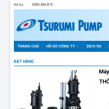
Skip
Hỗ trợ
0983.480.875
to
content
TRANG CHỦ
HỒ SƠ CÔNG TY
DỊCH VỤ
ĐẶT HÀNG
Máy
THÔ