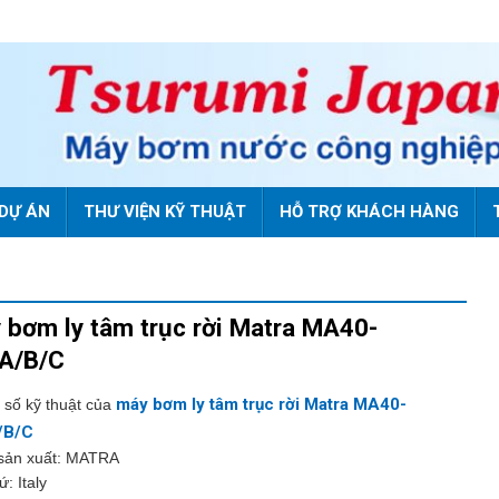
DỰ ÁN
THƯ VIỆN KỸ THUẬT
HỖ TRỢ KHÁCH HÀNG
 bơm ly tâm trục rời Matra MA40-
A/B/C
máy bơm ly tâm trục rời Matra MA40-
 số kỹ thuật của
/B/C
sản xuất: MATRA
ứ: Italy