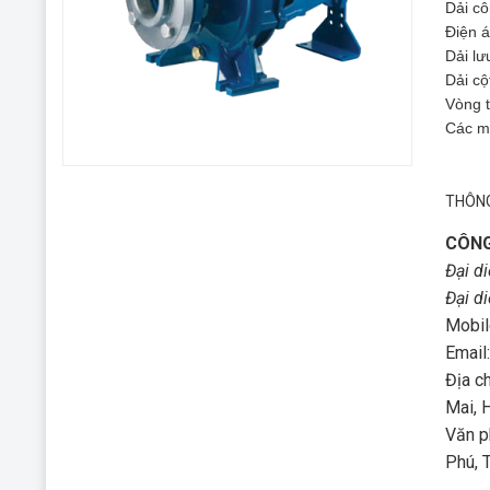
Dải cô
Điện á
Dải lư
Dải cộ
Vòng t
Các m
THÔNG
CÔNG
Đại d
Đại d
Mobil
Email
Địa c
Mai, 
Văn p
Phú, 