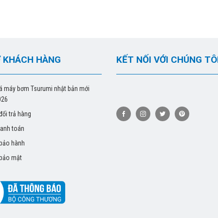
 KHÁCH HÀNG
KẾT NỐI VỚI CHÚNG TÔ
á máy bơm Tsurumi nhật bản mới
026
đổi trả hàng
hanh toán
 bảo hành
 bảo mật