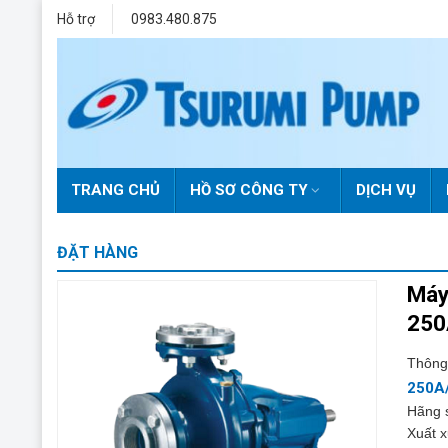
Skip
Hỗ trợ
0983.480.875
to
content
TRANG CHỦ
HỒ SƠ CÔNG TY
DỊCH VỤ
ĐẶT HÀNG
Máy
250
Thông
250A
Hãng 
Xuất x