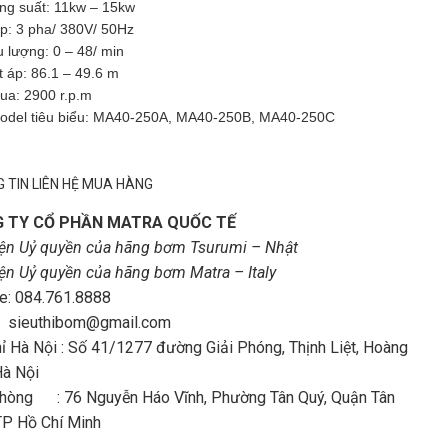
ng suất: 11kw – 15kw
p: 3 pha/ 380V/ 50Hz
u lượng: 0 – 48/ min
t áp: 86.1 – 49.6 m
ua: 2900 r.p.m
odel tiêu biểu: MA40-250A, MA40-250B, MA40-250C
 TIN LIÊN HỆ MUA HÀNG
 TY CỔ PHẦN MATRA QUỐC TẾ
iện Uỷ quyền của hãng bơm Tsurumi – Nhật
iện Uỷ quyền của hãng bơm Matra – Italy
e: 084.761.8888
: sieuthibom@gmail.com
hỉ Hà Nội : Số 41/1277 đường Giải Phóng, Thịnh Liệt, Hoàng
Hà Nội
hòng : 76 Nguyễn Háo Vĩnh, Phường Tân Quý, Quận Tân
TP Hồ Chí Minh