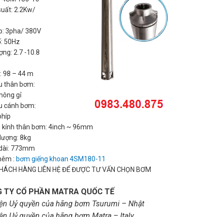
uất: 2.2Kw/
p: 3pha/ 380V
: 50Hz
ợng: 2.7 -10.8
: 98 – 44 m
ệu thân bơm:
hông gỉ
ệu cánh bơm:
phíp
 kính thân bơm: 4inch ~ 96mm
lượng: 8kg
 dài: 773mm
hêm :
bơm giếng khoan 4SM180-11
HÁCH HÀNG LIÊN HỆ ĐỂ ĐƯỢC TƯ VẤN CHỌN BƠM
 TY CỔ PHẦN MATRA QUỐC TẾ
iện Uỷ quyền của hãng bơm Tsurumi – Nhật
iện Uỷ quyền của hãng bơm Matra – Italy