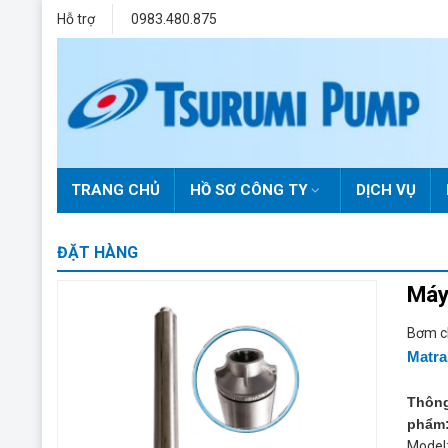
Skip
Hỗ trợ
0983.480.875
to
content
TRANG CHỦ
HỒ SƠ CÔNG TY
DỊCH VỤ
ĐẶT HÀNG
Máy
Bơm c
Matra
Thông
phẩm
Model