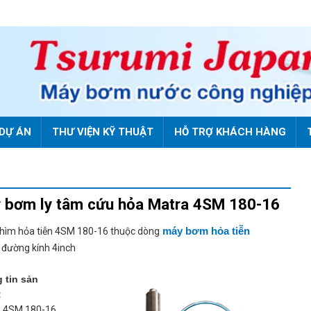
DỰ ÁN
THƯ VIỆN KỸ THUẬT
HỖ TRỢ KHÁCH HÀNG
 bơm ly tâm cứu hỏa Matra 4SM 180-16
máy bơm hỏa tiễn
hìm hỏa tiễn 4SM 180-16 thuộc dòng
đường kính 4inch
 tin sản
:
: 4SM 180-16