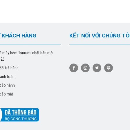
 KHÁCH HÀNG
KẾT NỐI VỚI CHÚNG TÔ
á máy bơm Tsurumi nhật bản mới
026
đổi trả hàng
hanh toán
 bảo hành
 bảo mật