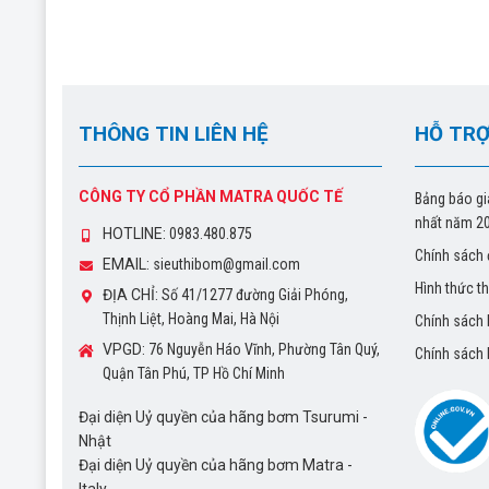
THÔNG TIN LIÊN HỆ
HỖ TRỢ
CÔNG TY CỔ PHẦN MATRA QUỐC TẾ
Bảng báo gi
nhất năm 2
HOTLINE:
0983.480.875
Chính sách 
EMAIL:
sieuthibom@gmail.com
Hình thức t
ĐỊA CHỈ:
Số 41/1277 đường Giải Phóng,
Thịnh Liệt, Hoàng Mai, Hà Nội
Chính sách
VPGD:
76 Nguyễn Háo Vĩnh, Phường Tân Quý,
Chính sách
Quận Tân Phú, TP Hồ Chí Minh
Đại diện Uỷ quyền của hãng bơm Tsurumi -
Nhật
Đại diện Uỷ quyền của hãng bơm Matra -
Italy