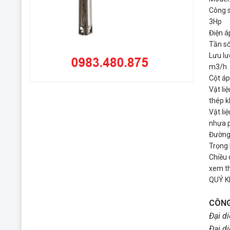
Công s
3Hp
Điện á
Tần số
Lưu lư
m3/h
Cột áp
Vật li
thép k
Vật li
nhựa 
Đường
Trọng 
Chiều
xem t
QUÝ K
CÔNG
Đại d
Đại d