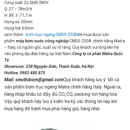
Công suất: 22,5kW/380V
Q: 27 – 78m3/h
H: 89, 5 -71,7 m
Họng xả: 50mm
Họng hút: 65mm
xem thêm :
bơm trục ngang CM50-250B
Để mua được sản
phẩm
máy bơm nước công nghiệp
CM50-250A chính hãng Matra
– Italy, có nguồn gốc, xuất xứ rõ ràng. Quý khách vui lòng liên hệ
văn phòng đại điện hãng tại Việt Nam:
Công ty cổ phần Matra Quốc
Tế
Showroom: 238 Nguyễn Xiển, Thanh Xuân, Hà Nội
Hotline: 0983.480.875
Mail: sieuthibom@gmail.com
Quý khách hàng lưu ý: tất cả
sản phẩm bơm trục ngang Matra chính hãng Italy. Ngoài ra,
hàng nhập khẩu có đầy đủ CO, CQ, packing list hàng hóa.
Vậy quý khách hãy lưu ý kiểm tra kỹ các thông tin này khi
mua hàng để tránh mua phải hàng giả, hàng nhái.