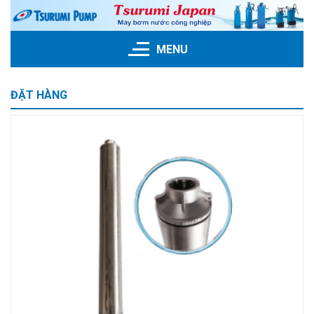
Skip
to
content
MENU
ĐẶT HÀNG