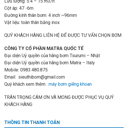
Lưu lượng: 5.4 – 15 m3/h
Cột áp: 47 -6m
Đường kính thân bơm: 4 inch ~96mm
Vật liệu: toàn thân bằng inox
QUÝ KHÁCH HÀNG LIÊN HỆ ĐỂ ĐƯỢC TƯ VẤN CHỌN BƠM
CÔNG TY CỔ PHẦN MATRA QUỐC TẾ
Đại diện Uỷ quyền của hãng bơm Tsurumi – Nhật
Đại diện Uỷ quyền của hãng bơm Matra – Italy
Mobile: 0983.480.875
Email: sieuthibom@gmail.com
Quý khách xem thêm :
máy bơm giếng khoan
TRÂN TRỌNG CÁM ƠN VÀ MONG ĐƯỢC PHỤC VỤ QUÝ
KHÁCH HÀNG
THÔNG TIN THANH TOÁN