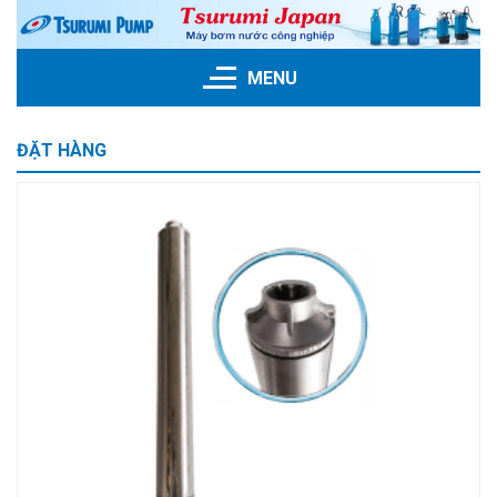
Skip
to
content
MENU
ĐẶT HÀNG