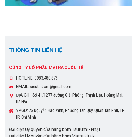
THÔNG TIN LIÊN HỆ
CÔNG TY CỔ PHẦN MATRA QUỐC TẾ
HOTLINE:
0983.480.875
EMAIL:
sieuthibom@gmail.com
ĐỊA CHỈ:
Số 41/1277 đường Giải Phóng, Thịnh Liệt, Hoàng Mai,
Hà Nội
VPGD:
76 Nguyễn Háo Vĩnh, Phường Tân Quý, Quận Tân Phú, TP
Hồ Chí Minh
Đại diện Uỷ quyền của hãng bơm Tsurumi - Nhật
Đại diện Uỷ quyền của hãng bơm Matra - Italy